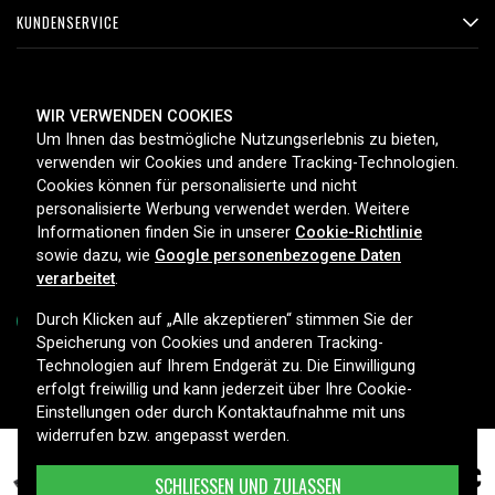
KUNDENSERVICE
ZAHLUNGSMETHODEN
WIR VERWENDEN COOKIES
Um Ihnen das bestmögliche Nutzungserlebnis zu bieten,
verwenden wir Cookies und andere Tracking-Technologien.
Cookies können für personalisierte und nicht
LIEFEROPTIONEN
personalisierte Werbung verwendet werden. Weitere
Informationen finden Sie in unserer
Cookie-Richtlinie
sowie dazu, wie
Google personenbezogene Daten
verarbeitet
.
Durch Klicken auf „Alle akzeptieren“ stimmen Sie der
Speicherung von Cookies und anderen Tracking-
Technologien auf Ihrem Endgerät zu. Die Einwilligung
Copyright © 2026, Spares Nordic AB
erfolgt freiwillig und kann jederzeit über Ihre Cookie-
Einstellungen oder durch Kontaktaufnahme mit uns
widerrufen bzw. angepasst werden.
58,99 €
Dell Alienware M17x R4, 10.8V, 6600 mAh
SCHLIESSEN UND ZULASSEN