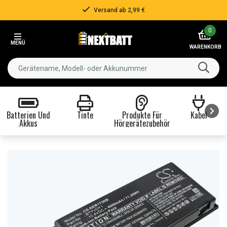
Versand ab 2,99 €
Item
0
2
MENÜ
of
WARENKORB
3
Batterien Und
Tinte
Produkte Für
Kabel
Akkus
Hörgerätezubehör
Item
1
of
8