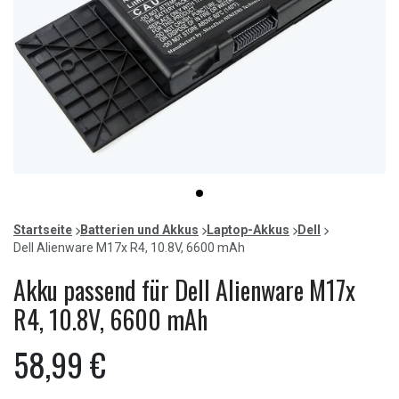
Item
item
1
0
of
Startseite
Batterien und Akkus
Laptop-Akkus
Dell
1
Dell Alienware M17x R4, 10.8V, 6600 mAh
Akku passend für Dell Alienware M17x
R4, 10.8V, 6600 mAh
58,99 €