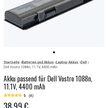
Item
item
1
0
of
Startseite
Batterien und Akkus
Laptop-Akkus
Dell
1
Dell Vostro 1088n, 11.1V, 4400 mAh
Akku passend für Dell Vostro 1088n,
11.1V, 4400 mAh
5
(4)
38,99 €