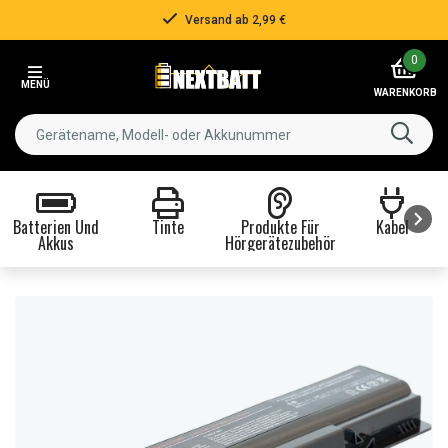
Versand ab 2,99 €
Item
0
2
MENÜ
of
WARENKORB
3
Batterien Und
Tinte
Produkte Für
Kabel
Akkus
Hörgerätezubehör
Item
1
of
8