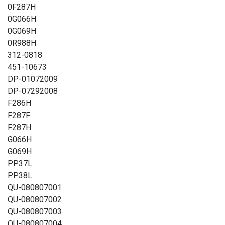
0F287H
0G066H
0G069H
0R988H
312-0818
451-10673
DP-01072009
DP-07292008
F286H
F287F
F287H
G066H
G069H
PP37L
PP38L
QU-080807001
QU-080807002
QU-080807003
QU-080807004