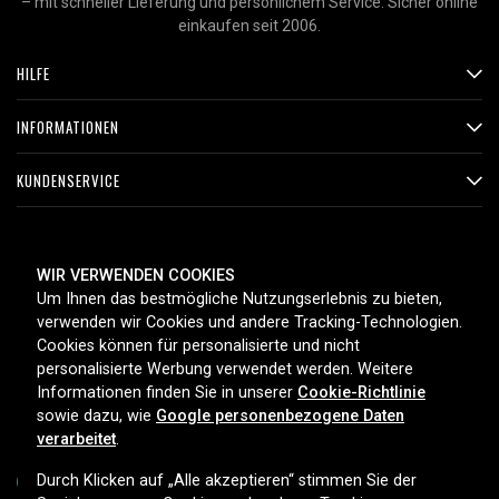
– mit schneller Lieferung und persönlichem Service. Sicher online
einkaufen seit 2006.
HILFE
INFORMATIONEN
KUNDENSERVICE
ZAHLUNGSMETHODEN
WIR VERWENDEN COOKIES
Um Ihnen das bestmögliche Nutzungserlebnis zu bieten,
verwenden wir Cookies und andere Tracking-Technologien.
Cookies können für personalisierte und nicht
LIEFEROPTIONEN
personalisierte Werbung verwendet werden. Weitere
Informationen finden Sie in unserer
Cookie-Richtlinie
sowie dazu, wie
Google personenbezogene Daten
verarbeitet
.
Durch Klicken auf „Alle akzeptieren“ stimmen Sie der