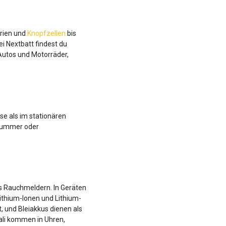
erien und
Knopfzellen
bis
i Nextbatt findest du
Autos und Motorräder,
se als im stationären
lnummer oder
s Rauchmeldern. In Geräten
ithium-Ionen und Lithium-
 und Bleiakkus dienen als
kali kommen in Uhren,