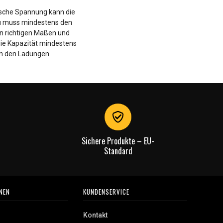
alsche Spannung kann die
kku muss mindestens den
en richtigen Maßen und
die Kapazität mindestens
hen den Ladungen.
Sichere Produkte – EU-
Standard
NEN
KUNDENSERVICE
Kontakt