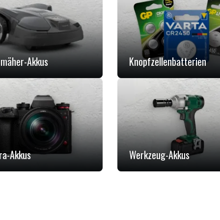
mäher-Akkus
Knopfzellenbatterien
ra-Akkus
Werkzeug-Akkus