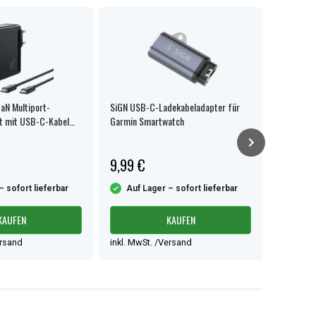
aN Multiport-
SiGN USB-C-Ladekabeladapter für
Original 
ät mit USB-C-Kabel
Garmin Smartwatch
EU-Netzk
chwarz
9,99 €
47,99 
– sofort lieferbar
Auf Lager – sofort lieferbar
Auf L
KAUFEN
KAUFEN
ersand
inkl. MwSt. /Versand
inkl. Mw