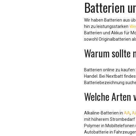
of
Batterien u
9
Wir haben Batterien aus ü
hin zu leistungsstarken
We
Batterien und Akkus für M
sowohl Originalbatterien al
Warum sollte 
Batterien online zu kaufen
Handel. Bei Nextbatt finde
Batteriebezeichnung suchen
Welche Arten v
Alkaline-Batterien in
AA
,
A
mit höherem Strombedarf ha
Polymer in Mobiltelefonen 
Autobatterie in Fahrzeugen