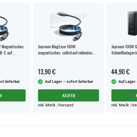
 Magnetisches
Joyroom MagEase 100W
Joyroom 100W G
SB-C auf
magnetisches, selbstaufrollendes
Schnellladeger
Kabel USB-C auf USB-C, 1,2 m
(240W, 2m) – S
13,90 €
44,90 €
rt lieferbar
Auf Lager – sofort lieferbar
Auf Lager 
N
KAUFEN
inkl. MwSt. /Versand
inkl. MwSt. /V