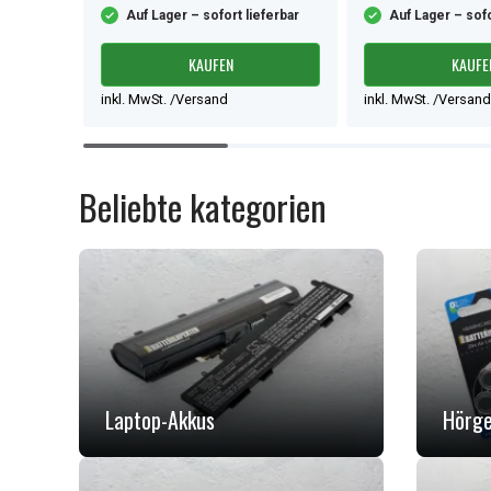
ferbar
Auf Lager – sofort lieferbar
Auf Lager – sofo
KAUFEN
KAUFE
inkl. MwSt. /Versand
inkl. MwSt. /Versand
Item
1
of
Beliebte kategorien
9
Laptop-Akkus
Hörge