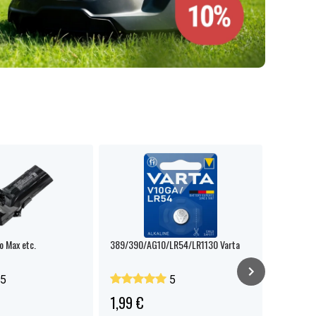
o Max etc.
389/390/AG10/LR54/LR1130 Varta
CTEK NXT 
160Ah
5
5
1,99 €
99,99 