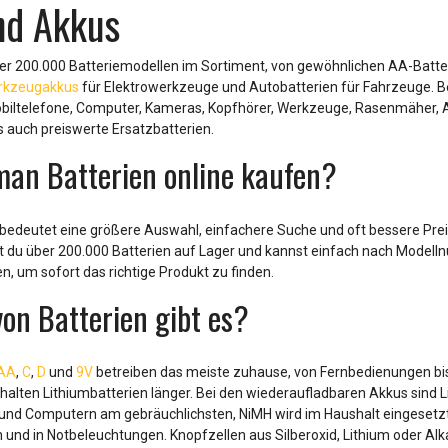
nd Akkus
ber 200.000 Batteriemodellen im Sortiment, von gewöhnlichen AA-Batt
rkzeugakkus
für Elektrowerkzeuge und Autobatterien für Fahrzeuge. Be
obiltelefone, Computer, Kameras, Kopfhörer, Werkzeuge, Rasenmäher, 
s auch preiswerte Ersatzbatterien.
man Batterien online kaufen?
 bedeutet eine größere Auswahl, einfachere Suche und oft bessere Prei
st du über 200.000 Batterien auf Lager und kannst einfach nach Model
, um sofort das richtige Produkt zu finden.
on Batterien gibt es?
AA
,
C
,
D
und
9V
betreiben das meiste zuhause, von Fernbedienungen bi
lten Lithiumbatterien länger. Bei den wiederaufladbaren Akkus sind L
und Computern am gebräuchlichsten, NiMH wird im Haushalt eingesetzt,
 und in Notbeleuchtungen. Knopfzellen aus Silberoxid, Lithium oder Al