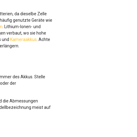
erien, da dieselbe Zelle
häufig genutzte Geräte wie
en
. Lithium-Ionen- und
en verbaut, wo sie hohe
us und
Kameraakkus
. Achte
erlängern.
ummer des Akkus. Stelle
oder der
und die Abmessungen
dellbezeichnung meist auf