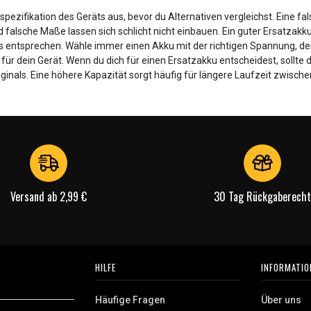
spezifikation des Geräts aus, bevor du Alternativen vergleichst. Eine f
d falsche Maße lassen sich schlicht nicht einbauen. Ein guter Ersatza
ls entsprechen. Wähle immer einen Akku mit der richtigen Spannung, d
r dein Gerät. Wenn du dich für einen Ersatzakku entscheidest, sollte 
iginals. Eine höhere Kapazität sorgt häufig für längere Laufzeit zwisc
Versand ab 2,99 €
30 Tag Rückgaberecht
HILFE
INFORMATIO
Häufige Fragen
Über uns