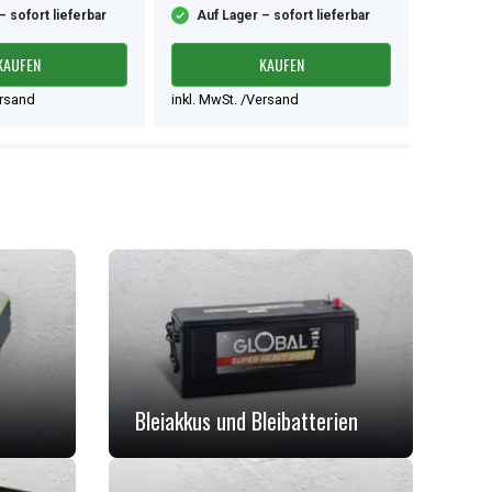
– sofort lieferbar
Auf Lager – sofort lieferbar
Auf L
KAUFEN
KAUFEN
ersand
inkl. MwSt. /Versand
inkl. Mw
Bleiakkus und Bleibatterien