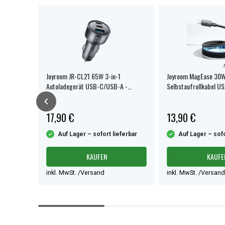
20%
63
Joyroom JR-CL21 65W 3-in-1
Joyroom MagEase 30W
er-Pack
Autoladegerät USB-C/USB-A -
Selbstaufrollkabel U
Schwarz
Lightning
17,90 €
13,90 €
8,99 €
ferbar
Auf Lager – sofort lieferbar
Auf Lager – sofo
KAUFEN
KAUFE
inkl. MwSt. /Versand
inkl. MwSt. /Versand
Item
1