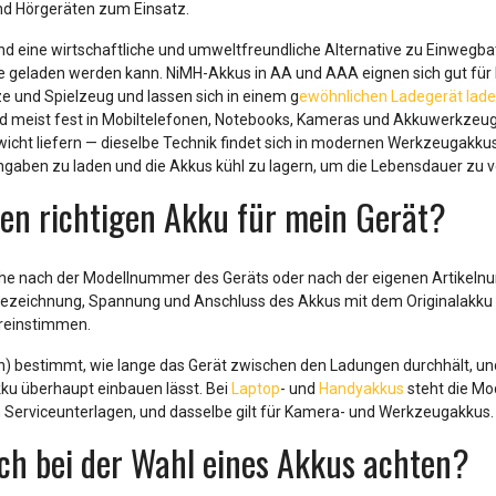
d Hörgeräten zum Einsatz.
d eine wirtschaftliche und umweltfreundliche Alternative zu Einwegbatt
e geladen werden kann. NiMH-Akkus in AA und AAA eignen sich gut für 
ze und Spielzeug und lassen sich in einem g
ewöhnlichen Ladegerät lad
d meist fest in Mobiltelefonen, Notebooks, Kameras und Akkuwerkzeug
wicht liefern — dieselbe Technik findet sich in modernen Werkzeugakk
gaben zu laden und die Akkus kühl zu lagern, um die Lebensdauer zu v
den richtigen Akku für mein Gerät?
che nach der Modellnummer des Geräts oder nach der eigenen Artikeln
bezeichnung, Spannung und Anschluss des Akkus mit dem Originalakku 
ereinstimmen.
h) bestimmt, wie lange das Gerät zwischen den Ladungen durchhält, 
kku überhaupt einbauen lässt. Bei
Laptop
- und
Handyakkus
steht die Mo
 Serviceunterlagen, und dasselbe gilt für Kamera- und Werkzeugakkus.
ich bei der Wahl eines Akkus achten?