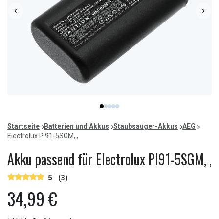
Item
item
item
item
item
item
1
0
1
2
3
4
of
Startseite
Batterien und Akkus
Staubsauger-Akkus
AEG
5
Electrolux PI91-5SGM, ,
Akku passend für Electrolux PI91-5SGM, ,
5
(3)
34,99 €