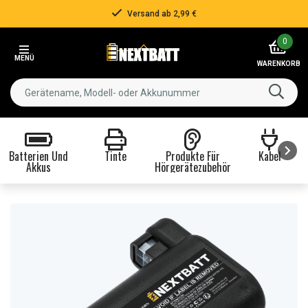
Über 500.000 Kunden!
Item
0
3
MENÜ
of
WARENKORB
3
Batterien Und
Tinte
Produkte Für
Kabel
Akkus
Hörgerätezubehör
Item
1
of
8