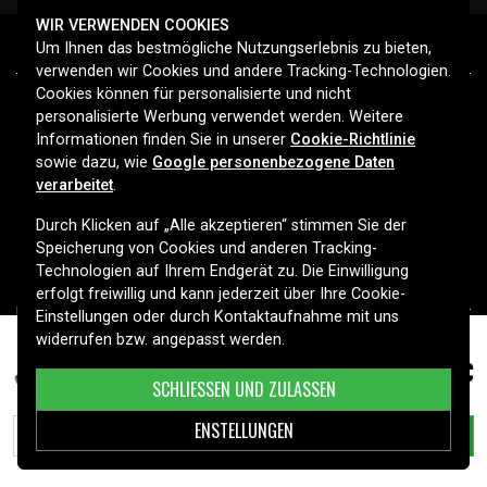
WIR VERWENDEN COOKIES
Um Ihnen das bestmögliche Nutzungserlebnis zu bieten,
verwenden wir Cookies und andere Tracking-Technologien.
Cookies können für personalisierte und nicht
personalisierte Werbung verwendet werden. Weitere
Informationen finden Sie in unserer
Cookie-Richtlinie
sowie dazu, wie
Google personenbezogene Daten
Ihr Spezialist für Batterien, Ladegeräte und Zubehör in
verarbeitet
.
Deutschland. Entdecken Sie unser großes Sortiment für
Smartphones, Haushaltsgeräte, Werkzeuge, Fahrzeuge und mehr
Durch Klicken auf „Alle akzeptieren“ stimmen Sie der
– mit schneller Lieferung und persönlichem Service. Sicher online
Speicherung von Cookies und anderen Tracking-
einkaufen seit 2006.
Technologien auf Ihrem Endgerät zu. Die Einwilligung
erfolgt freiwillig und kann jederzeit über Ihre Cookie-
HILFE
Einstellungen oder durch Kontaktaufnahme mit uns
widerrufen bzw. angepasst werden.
INFORMATIONEN
34,99 €
Electrolux PI91-5SGM, ,
SCHLIESSEN UND ZULASSEN
KUNDENSERVICE
ENSTELLUNGEN
IN DEN WARENKORB LEGEN