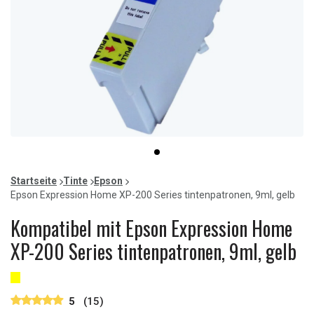
Item
item
1
0
of
Startseite
Tinte
Epson
1
Epson Expression Home XP-200 Series tintenpatronen, 9ml, gelb
Kompatibel mit Epson Expression Home
XP-200 Series tintenpatronen, 9ml, gelb
5
(15)