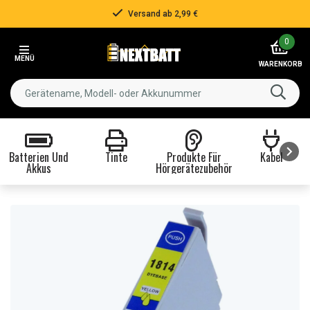
Versand ab 2,99 €
Item
0
2
MENÜ
of
WARENKORB
3
Batterien Und
Tinte
Produkte Für
Kabel
Akkus
Hörgerätezubehör
Item
1
of
8