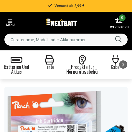
Versand ab 2,99 €
Item
0
2
MENÜ
of
WARENKORB
3
Batterien Und
Tinte
Produkte Für
Kabel
Akkus
Hörgerätezubehör
Item
1
of
8