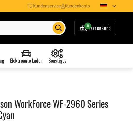
Kundenservice
Kundenkonto
0
Warenkorb
ng
Elektroauto Laden
Sonstiges
pson WorkForce WF-2960 Series
 Cyan