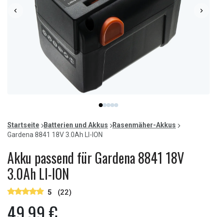
Item
item
item
item
item
item
1
0
1
2
3
4
of
Startseite
Batterien und Akkus
Rasenmäher-Akkus
5
Gardena 8841 18V 3.0Ah LI-ION
Akku passend für Gardena 8841 18V
3.0Ah LI-ION
5
(22)
49,99 €