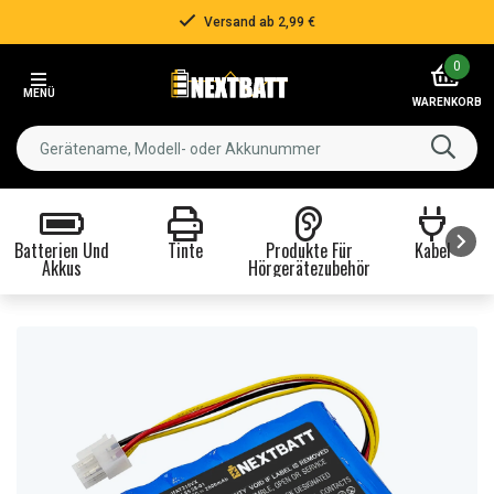
Versand ab 2,99 €
Item
0
2
MENÜ
of
WARENKORB
3
Batterien Und
Tinte
Produkte Für
Kabel
Akkus
Hörgerätezubehör
Item
1
of
8