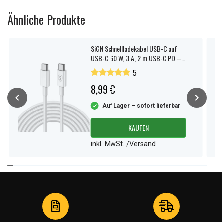
Ähnliche Produkte
SiGN Schnellladekabel USB-C auf
USB-C 60 W, 3 A, 2 m USB-C PD –
Weiß
5
8,99 €
Auf Lager – sofort lieferbar
KAUFEN
inkl. MwSt. /Versand
Item
1
of
4