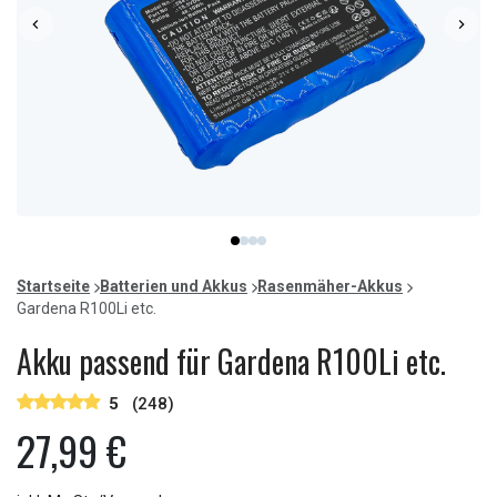
Item
item
item
item
item
1
0
1
2
3
of
Startseite
Batterien und Akkus
Rasenmäher-Akkus
4
Gardena R100Li etc.
Akku passend für Gardena R100Li etc.
5
(248)
27,99 €