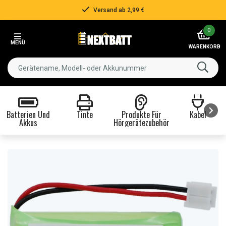
Versand ab 2,99 €
Item
0
2
MENÜ
of
WARENKORB
3
Batterien Und
Tinte
Produkte Für
Kabel
Akkus
Hörgerätezubehör
Item
1
of
8