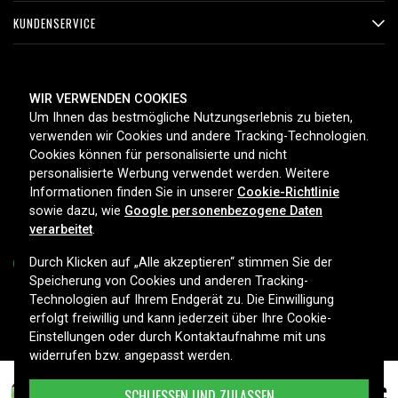
KUNDENSERVICE
ZAHLUNGSMETHODEN
WIR VERWENDEN COOKIES
Um Ihnen das bestmögliche Nutzungserlebnis zu bieten,
verwenden wir Cookies und andere Tracking-Technologien.
Cookies können für personalisierte und nicht
LIEFEROPTIONEN
personalisierte Werbung verwendet werden. Weitere
Informationen finden Sie in unserer
Cookie-Richtlinie
sowie dazu, wie
Google personenbezogene Daten
verarbeitet
.
Durch Klicken auf „Alle akzeptieren“ stimmen Sie der
Speicherung von Cookies und anderen Tracking-
Technologien auf Ihrem Endgerät zu. Die Einwilligung
Copyright © 2026, Spares Nordic AB
erfolgt freiwillig und kann jederzeit über Ihre Cookie-
Einstellungen oder durch Kontaktaufnahme mit uns
widerrufen bzw. angepasst werden.
4,99 €
Ge 28811FE2, 2.4V, 700 mAh
SCHLIESSEN UND ZULASSEN