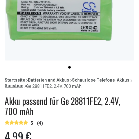
Item
item
1
0
of
Startseite
Batterien und Akkus
Schnurlose Telefone-Akkus
1
Sonstige
Ge 28811FE2, 2.4V, 700 mAh
Akku passend für Ge 28811FE2, 2.4V,
700 mAh
5
(4)
4,99 €