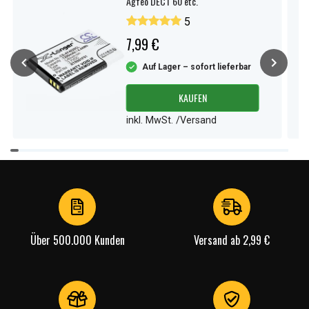
Agfeo DECT 60 etc.
5
7,99 €
Auf Lager – sofort lieferbar
KAUFEN
inkl. MwSt. /Versand
Item
1
of
4
Über 500.000 Kunden
Versand ab 2,99 €