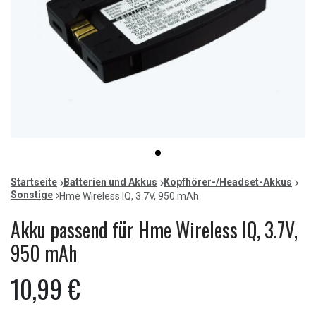
Item
item
1
0
of
Startseite
Batterien und Akkus
Kopfhörer-/Headset-Akkus
1
Sonstige
Hme Wireless IQ, 3.7V, 950 mAh
Akku passend für Hme Wireless IQ, 3.7V,
950 mAh
10,99 €