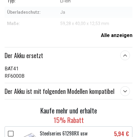
Typ:
Li-ion
Überladeschutz:
Ja
Maße:
59,28 x 40,00 x 12,53 mm
Kapazität:
950 mAh
Alle anzeigen
Weitere Informationen zu den Eigenschaften
Der Akku ersetzt
BAT41
RF6000B
Der Akku ist mit folgenden Modellen kompatibel
Kaufe mehr und erhalte
15% Rabatt
Steelseries 61298RX usw
5,94 €