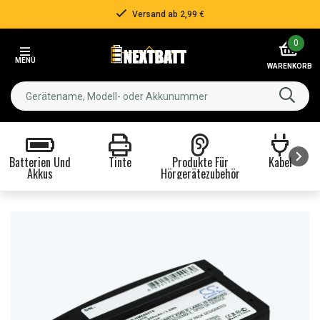
Versand ab 2,99 €
Item
0
2
MENÜ
of
WARENKORB
3
Batterien Und
Tinte
Produkte Für
Kabel
Akkus
Hörgerätezubehör
Item
1
of
8