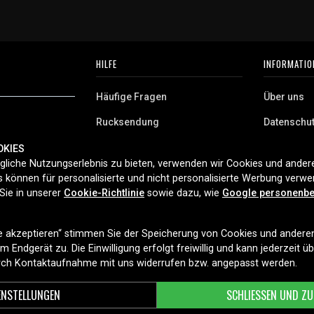
HILFE
INFORMATIO
Häufige Fragen
Über uns
Rucksendung
Datenschu
AGB
OKIES
 Deutschland.
liche Nutzungserlebnis zu bieten, verwenden wir Cookies und andere
Cookies
aushaltsgeräte,
 können für personalisierte und nicht personalisierte Werbung verw
ferung und
Sie in unserer
Cookie-Richtlinie
sowie dazu, wie
Google personenbe
t 2006.
le akzeptieren“ stimmen Sie der Speicherung von Cookies und andere
LIEFEROPTIONEN
 Endgerät zu. Die Einwilligung erfolgt freiwillig und kann jederzeit ü
urch Kontaktaufnahme mit uns widerrufen bzw. angepasst werden.
ENSTELLUNGEN
SCHLIESSEN UND ZU