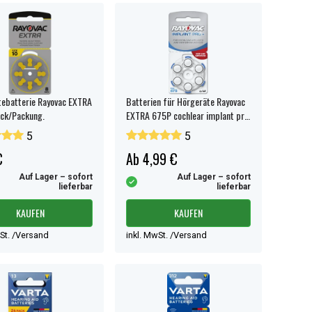
ebatterie Rayovac EXTRA
Batterien für Hörgeräte Rayovac
ück/Packung.
EXTRA 675P cochlear implant pro
plus 6st/Verp.
5
5
€
Ab 4,99 €
Auf Lager – sofort
Auf Lager – sofort
lieferbar
lieferbar
KAUFEN
KAUFEN
wSt. /Versand
inkl. MwSt. /Versand