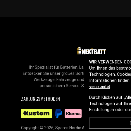
WIR VERWENDEN CO
Ihr Spezialist für Batterien, Ladegeräte und Zubehör in
Um Ihnen das bestmög
Entdecken Sie unser großes Sortiment für Smartphones, H
Technologien. Cookies
Werkzeuge, Fahrzeuge und mehr – mit schneller Lie
Informationen finden 
persönlichem Service. Sicher online einkaufen sei
verarbeitet
.
Durch Klicken auf „Al
ZAHLUNGSMETHODEN
Technologien auf Ihrem
Einstellungen oder d
Copyright © 2026, Spares Nordic AB