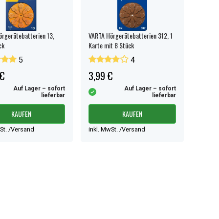
rgerätebatterien 13,
VARTA Hörgerätebatterien 312, 1
ck
Karte mit 8 Stück
5
4
 €
3,99 €
Auf Lager – sofort
Auf Lager – sofort
lieferbar
lieferbar
KAUFEN
KAUFEN
wSt. /Versand
inkl. MwSt. /Versand