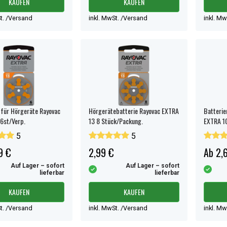
KAUFEN
KAUFEN
t. /Versand
inkl. MwSt. /Versand
inkl. M
 für Hörgeräte Rayovac
Hörgerätebatterie Rayovac EXTRA
Batterie
6st/Verp.
13 8 Stück/Packung.
EXTRA 10
5
5
9 €
2,99 €
Ab 2,
Auf Lager – sofort
Auf Lager – sofort
lieferbar
lieferbar
KAUFEN
KAUFEN
t. /Versand
inkl. MwSt. /Versand
inkl. M