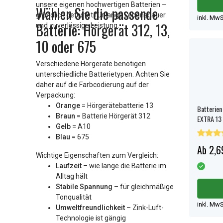
unsere eigenen hochwertigen Batterien –
Wählen Sie die passende
gründlich getestet für lange Lebensdauer
inkl. MwS
Batterie: Hörgerät 312, 13,
und zuverlässige Leistung.
10 oder 675
Verschiedene Hörgeräte benötigen
unterschiedliche Batterietypen. Achten Sie
daher auf die Farbcodierung auf der
Verpackung:
Orange
= Hörgerätebatterie 13
Batterien
Braun
= Batterie Hörgerät 312
EXTRA 13 
Gelb
= A10
Blau
= 675
Ab 2,6
Wichtige Eigenschaften zum Vergleich:
Laufzeit
– wie lange die Batterie im
Alltag hält
Stabile Spannung
– für gleichmäßige
Tonqualität
inkl. MwS
Umweltfreundlichkeit
– Zink-Luft-
Technologie ist gängig