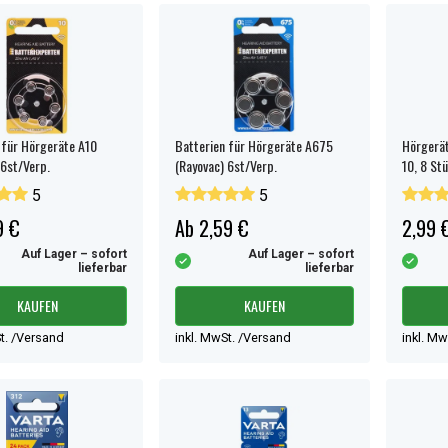
 für Hörgeräte A10
Batterien für Hörgeräte A675
Hörgerät
 6st/Verp.
(Rayovac) 6st/Verp.
10, 8 St
5
5
9 €
Ab 2,59 €
2,99 
Auf Lager – sofort
Auf Lager – sofort
lieferbar
lieferbar
KAUFEN
KAUFEN
t. /Versand
inkl. MwSt. /Versand
inkl. M