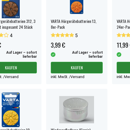
gerätebatterien 312, 3
VARTA Hörgerätebatterien 13,
VARTA Hö
t insgesamt 24 Stück
8er-Pack
24er-Pa
4
5
€
3,99 €
11,99
Auf Lager – sofort
Auf Lager – sofort
lieferbar
lieferbar
KAUFEN
KAUFEN
t. /Versand
inkl. MwSt. /Versand
inkl. M
gerätebatterien 10,
Wiederaufladbare (Signia)