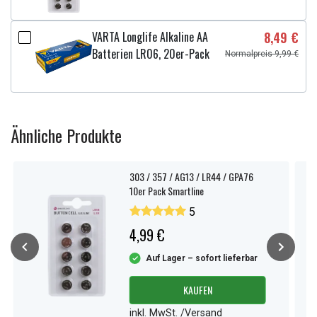
VARTA Longlife Alkaline AA
8,49 €
Batterien LR06, 20er-Pack
Normalpreis 9,99 €
Ähnliche Produkte
303 / 357 / AG13 / LR44 / GPA76
10er Pack Smartline
5
4,99 €
Auf Lager – sofort lieferbar
KAUFEN
inkl. MwSt. /Versand