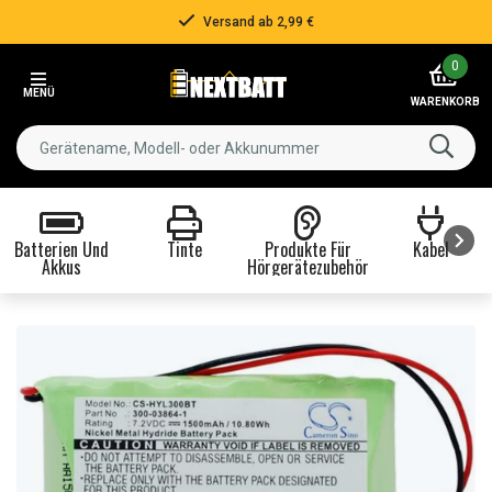
Versand ab 2,99 €
Item
0
2
MENÜ
of
WARENKORB
3
Batterien Und
Tinte
Produkte Für
Kabel
Akkus
Hörgerätezubehör
Item
1
of
8