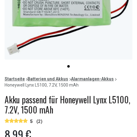
Item
item
1
0
of
Startseite
Batterien und Akkus
Alarmanlagen-Akkus
1
Honeywell Lynx L5100, 7.2V, 1500 mAh
Akku passend für Honeywell Lynx L5100,
7.2V, 1500 mAh
5
(2)
8,99 €