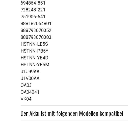
694864-851
728248-221
751906-541
888182064801
888793070352
888793070383
HSTNN-LB5S
HSTNN-PB5Y
HSTNN-YB4D
HSTNN-YB5M
J1U99AA
J1V00AA
OA03
OA04041
VK04
Der Akku ist mit folgenden Modellen kompatibel