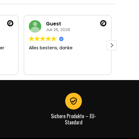
Guest
Juli 25, 2026
er
Alles bestens, danke
Sehr gu
Sehr gu
Lieferun
Rechnu
gut.
Sichere Produkte – EU-
Standard