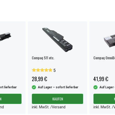
Compaq 511 etc.
Compaq OmniBo
5
28,99 €
41,99 €
rt lieferbar
Auf Lager – sofort lieferbar
Auf Lager 
N
KAUFEN
and
inkl. MwSt. /Versand
inkl. MwSt. 