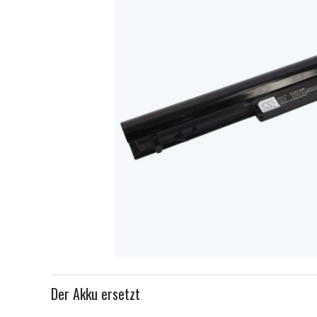
Item
1
Der Akku ersetzt
of
1