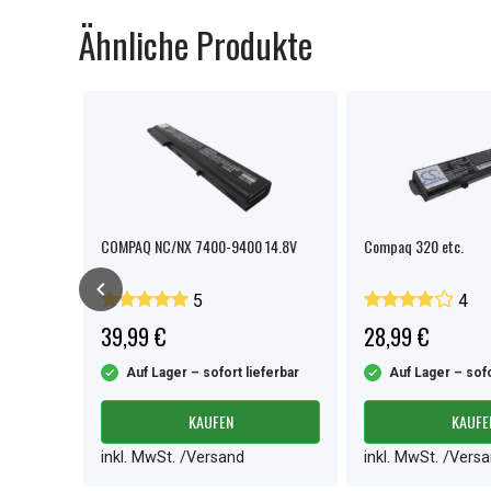
Ähnliche Produkte
COMPAQ NC/NX 7400-9400 14.8V
Compaq 320 etc.
5
4
39,99 €
28,99 €
ferbar
Auf Lager – sofort lieferbar
Auf Lager – sofo
KAUFEN
KAUFE
inkl. MwSt. /Versand
inkl. MwSt. /Vers