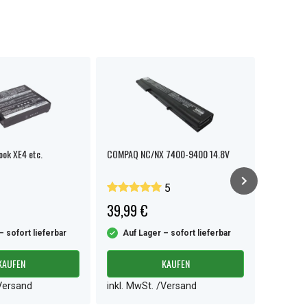
ok XE4 etc.
COMPAQ NC/NX 7400-9400 14.8V
Compaq 3
5
39,99 €
28,99 
– sofort lieferbar
Auf Lager – sofort lieferbar
Auf L
KAUFEN
KAUFEN
/Versand
inkl. MwSt. /Versand
inkl. M