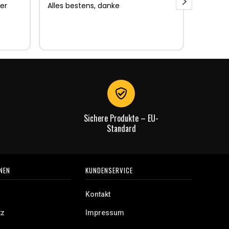
er
Alles bestens, danke
Sehr gu
Sehr gu
Lieferun
Rechnu
gut.
Sichere Produkte – EU-
Standard
NEN
KUNDENSERVICE
Kontakt
tz
Impressum