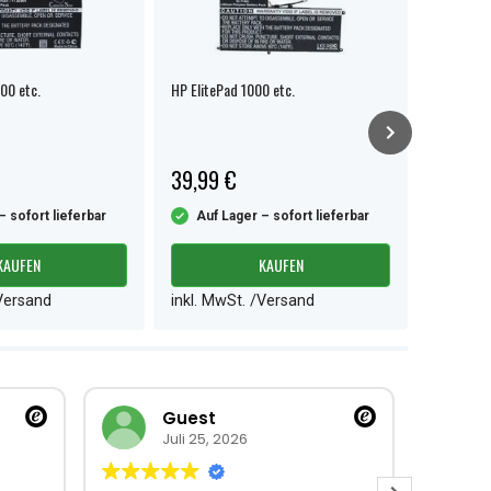
00 etc.
HP ElitePad 1000 etc.
HP TouchP
39,99 €
35,99 
– sofort lieferbar
Auf Lager – sofort lieferbar
Auf L
KAUFEN
KAUFEN
/Versand
inkl. MwSt. /Versand
inkl. M
Guest
Juli 25, 2026