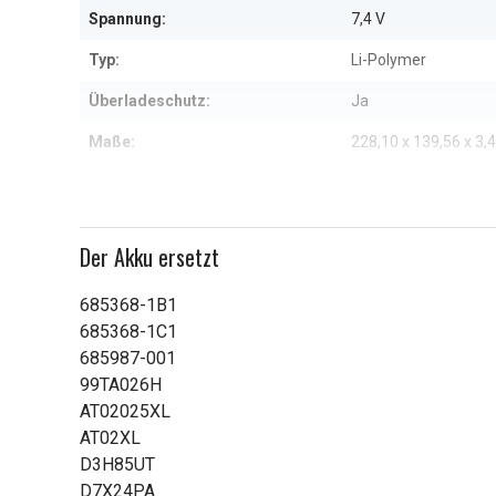
Spannung:
7,4 V
Typ:
Li-Polymer
Überladeschutz:
Ja
Maße:
228,10 x 139,56 x 3
Kapazität:
3350 mAh
Weitere Informationen zu den Eig
Der Akku ersetzt
685368-1B1
685368-1C1
685987-001
99TA026H
AT02025XL
AT02XL
D3H85UT
D7X24PA