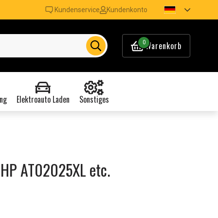
Kundenservice
Kundenkonto
0
Warenkorb
ng
Elektroauto Laden
Sonstiges
 HP AT02025XL etc.