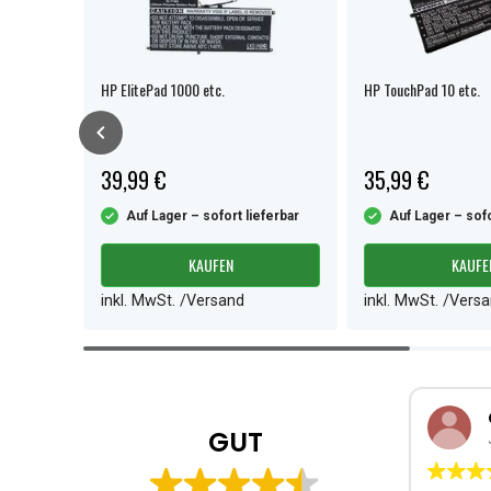
HP ElitePad 1000 etc.
HP TouchPad 10 etc.
39,99 €
35,99 €
ferbar
Auf Lager – sofort lieferbar
Auf Lager – sofo
KAUFEN
KAUFE
inkl. MwSt. /Versand
inkl. MwSt. /Vers
Item
1
of
4
GUT