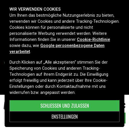
ZAHLUNGSMETHODEN
WIR VERWENDEN COOKIES
Um Ihnen das bestmögliche Nutzungserlebnis zu bieten,
verwenden wir Cookies und andere Tracking-Technologien.
Cookies können für personalisierte und nicht
LIEFEROPTIONEN
personalisierte Werbung verwendet werden. Weitere
Informationen finden Sie in unserer
Cookie-Richtlinie
sowie dazu, wie
Google personenbezogene Daten
verarbeitet
.
Durch Klicken auf „Alle akzeptieren“ stimmen Sie der
Speicherung von Cookies und anderen Tracking-
Technologien auf Ihrem Endgerät zu. Die Einwilligung
Copyright © 2026, Spares Nordic AB
erfolgt freiwillig und kann jederzeit über Ihre Cookie-
Einstellungen oder durch Kontaktaufnahme mit uns
widerrufen bzw. angepasst werden.
54,13 €
HP 250 G7 etc.
SCHLIESSEN UND ZULASSEN
ENSTELLUNGEN
IN DEN WARENKORB LEGEN