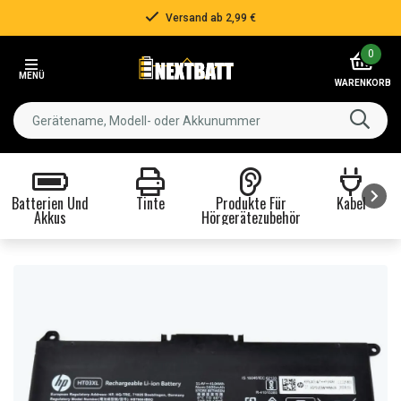
Versand ab 2,99 €
Item
0
2
MENÜ
of
WARENKORB
3
Batterien Und
Tinte
Produkte Für
Kabel
Akkus
Hörgerätezubehör
Item
1
of
8