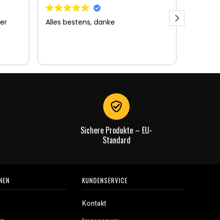
er
Alles bestens, danke
Sehr gu
Sehr gu
Lieferun
Rechnu
gut.
Sichere Produkte – EU-
Standard
NEN
KUNDENSERVICE
Kontakt