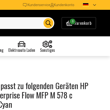
Kundenservice
Kundenkonto
0
Warenkorb
ng
Elektroauto Laden
Sonstiges
 passt zu folgenden Geräten HP
terprise Flow MFP M 578 c
 Cyan