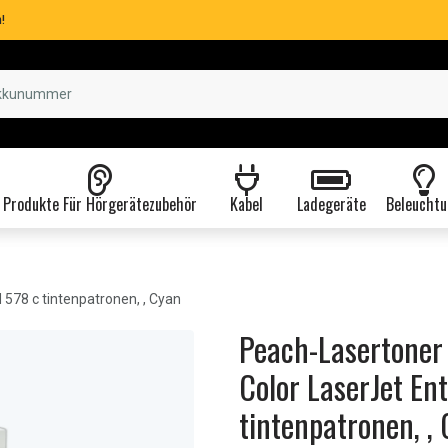
!
Produkte Für Hörgerätezubehör
Kabel
Ladegeräte
Beleuchtu
 578 c tintenpatronen, , Cyan
Peach-Lasertoner
Color LaserJet En
tintenpatronen, ,