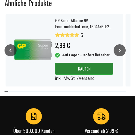
Ähnliche Produkte
GP Super Alkaline 9V
Feuermelderbatterie, 1604A/6LF22,
1er-Pack
5
2,99 €
Auf Lager – sofort lieferbar
KAUFEN
inkl. MwSt. /Versand
Item
1
of
4
Über 500.000 Kunden
Versand ab 2,99 €