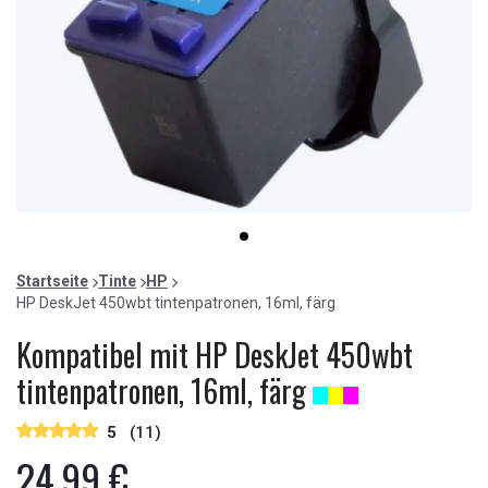
Item
item
1
0
of
Startseite
Tinte
HP
1
HP DeskJet 450wbt tintenpatronen, 16ml, färg
Kompatibel mit HP DeskJet 450wbt
tintenpatronen, 16ml, färg
5
(11)
24,99 €