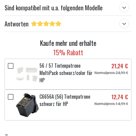
so viel Tinte enthalten wie im Originalprodukt,
Info!:
Sind kompatibel mit u.a. folgenden Modelle
Diese umweltfreundliche Patrone ergibt also
gleich viele oder mehr Ausdrucke als das Original
Antworten
Weitere Informationen zu den Eigenschaften
Kaufe mehr und erhalte
15% Rabatt
56 / 57 Tintenpatrone
21,24 €
MultiPack schwarz/color für
Normalpreis 24,99 €
HP
C6656A (56) Tintenpatrone
12,74 €
schwarz für HP
Normalpreis 14,99 €