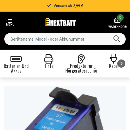
Versand ab 2,99 €
Item
0
2
MENÜ
of
WARENKORB
3
Batterien Und
Tinte
Produkte Für
Kabel
Akkus
Hörgerätezubehör
Item
1
of
8