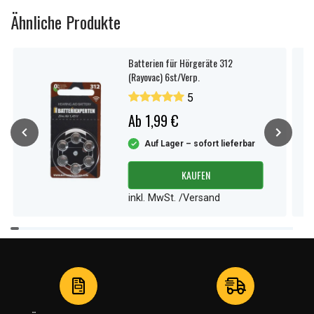
Ähnliche Produkte
Batterien für Hörgeräte 312
(Rayovac) 6st/Verp.
5
Ab 1,99 €
Auf Lager – sofort lieferbar
KAUFEN
inkl. MwSt. /Versand
Item
1
of
4