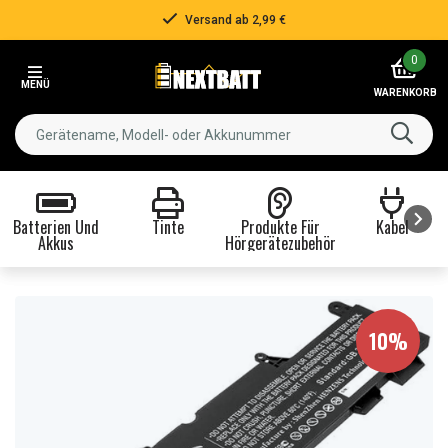
Versand ab 2,99 €
Item
0
2
MENÜ
of
WARENKORB
3
Batterien Und
Tinte
Produkte Für
Kabel
Akkus
Hörgerätezubehör
Item
1
of
8
10%