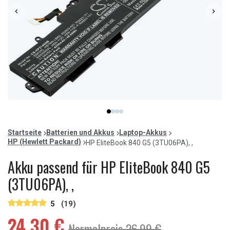
Item
item
item
item
item
1
0
1
2
3
of
Startseite
Batterien und Akkus
Laptop-Akkus
4
HP (Hewlett Packard)
HP EliteBook 840 G5 (3TU06PA), ,
Akku passend für HP EliteBook 840 G5
(3TU06PA), ,
5
(19)
24,30 €
Normalpreis 26,99 €