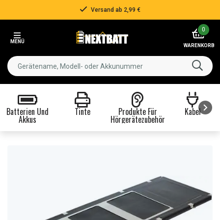
Versand ab 2,99 €
Item
0
2
MENÜ
of
WARENKORB
3
Batterien Und
Tinte
Produkte Für
Kabel
Akkus
Hörgerätezubehör
Item
1
of
8