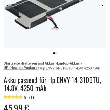
Item
item
item
1
0
1
of
Startseite
Batterien und Akkus
Laptop-Akkus
2
HP (Hewlett Packard)
Hp ENVY 14-3106TU, 14.8V, 4250 mAh
Akku passend für Hp ENVY 14-3106TU,
14.8V, 4250 mAh
5
(1)
45,99 €