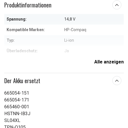
Produktinformationen
Spannung:
14,8 V
Kompatible Marken:
HP-Compaq
Typ:
Li-ion
Überladeschutz:
Ja
Maße:
290,1 x 85,5 x 92,9 mm
Alle anzeigen
Kapazität:
4250 mAh
Der Akku ersetzt
Weitere Informationen zu den Eigenschaften
665054-151
665054-171
665460-001
HSTNN-IB3J
SL04XL
TPN-Q105