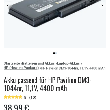
Item
item
item
1
0
1
of
Startseite
Batterien und Akkus
Laptop-Akkus
2
HP (Hewlett Packard)
HP Pavilion DM3-1044nr, 11,1V, 4400 mAh
Akku passend für HP Pavilion DM3-
1044nr, 11,1V, 4400 mAh
5
(10)
38,99 €