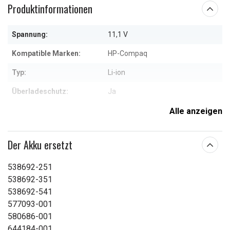
Produktinformationen
Spannung:
11,1 V
Kompatible Marken:
HP-Compaq
Typ:
Li-ion
Überladeschutz:
Ja
Maße:
195,20 x 92,00 x 14,80 mm
Alle anzeigen
Kapazität:
4400 mAh
Der Akku ersetzt
Weitere Informationen zu den Eigenschaften
538692-251
538692-351
538692-541
577093-001
580686-001
644184-001