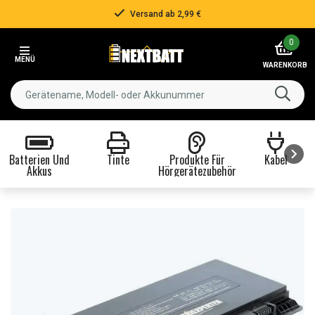
Versand ab 2,99 €
Item
0
2
MENÜ
of
WARENKORB
3
Batterien Und
Tinte
Produkte Für
Kabel
Akkus
Hörgerätezubehör
Item
1
of
8