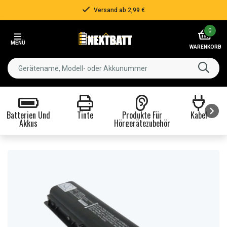
Versand ab 2,99 €
Item
0
3
MENÜ
of
WARENKORB
3
Batterien Und
Tinte
Produkte Für
Kabel
Akkus
Hörgerätezubehör
Item
1
of
8