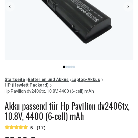
Item
item
item
item
item
item
1
0
1
2
3
4
of
Startseite
Batterien und Akkus
Laptop-Akkus
5
HP (Hewlett Packard)
Hp Pavilion dv2406tx, 10.8V, 4400 (6-cell) mAh
Akku passend für Hp Pavilion dv2406tx,
10.8V, 4400 (6-cell) mAh
5
(17)