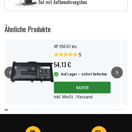
Set mit Aufbewahrungsbox
Ähnliche Produkte
HP 250 G7 etc.
5
54,13 €
Auf Lager – sofort lieferbar
KAUFEN
inkl. MwSt. /Versand
Item
1
of
4