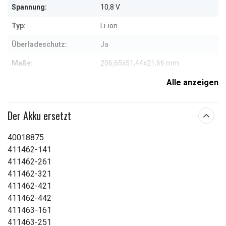
Spannung:
10,8 V
Typ:
Li-ion
Überladeschutz:
Ja
Maße:
206,65x51,44x21,66 mm
Kapazität:
4400 (6-cell) mAh
Alle anzeigen
Weitere Informationen zu den Eigenschaften
Der Akku ersetzt
40018875
411462-141
411462-261
411462-321
411462-421
411462-442
411463-161
411463-251