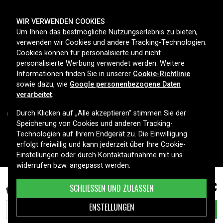
ZAHLUNGSMETHODEN
WIR VERWENDEN COOKIES
Um Ihnen das bestmögliche Nutzungserlebnis zu bieten,
verwenden wir Cookies und andere Tracking-Technologien.
Cookies können für personalisierte und nicht
LIEFEROPTIONEN
personalisierte Werbung verwendet werden. Weitere
Informationen finden Sie in unserer
Cookie-Richtlinie
sowie dazu, wie
Google personenbezogene Daten
verarbeitet
.
Durch Klicken auf „Alle akzeptieren“ stimmen Sie der
Speicherung von Cookies und anderen Tracking-
Technologien auf Ihrem Endgerät zu. Die Einwilligung
Copyright © 2026, Spares Nordic AB
erfolgt freiwillig und kann jederzeit über Ihre Cookie-
Einstellungen oder durch Kontaktaufnahme mit uns
widerrufen bzw. angepasst werden.
79,99 €
HP Pavilion DV6-6006eo, 10.8V, 6600 mAh
SCHLIESSEN UND ZULASSEN
ENSTELLUNGEN
IN DEN WARENKORB LEGEN