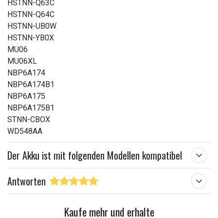
HSTNN-Q63C
HSTNN-Q64C
HSTNN-UB0W
HSTNN-YB0X
MU06
MU06XL
NBP6A174
NBP6A174B1
NBP6A175
NBP6A175B1
STNN-CBOX
WD548AA
Der Akku ist mit folgenden Modellen kompatibel
Antworten
Kaufe mehr und erhalte