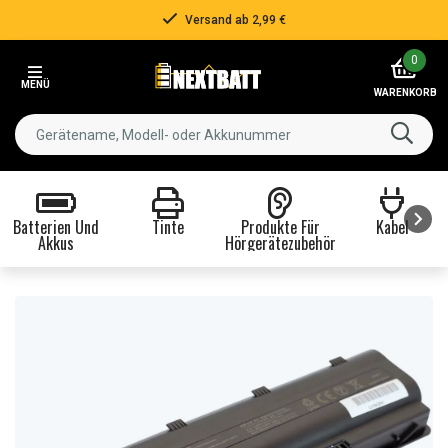
Versand ab 2,99 €
Item
0
2
MENÜ
of
WARENKORB
3
Batterien Und
Tinte
Produkte Für
Kabel
Akkus
Hörgerätezubehör
Item
1
of
8