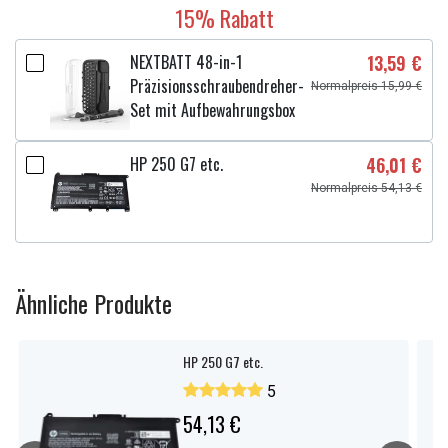
15% Rabatt
NEXTBATT 48-in-1
13,59 €
Präzisionsschraubendreher-
Normalpreis 15,99 €
Set mit Aufbewahrungsbox
HP 250 G7 etc.
46,01 €
Normalpreis 54,13 €
Ähnliche Produkte
HP 250 G7 etc.
5
54,13 €