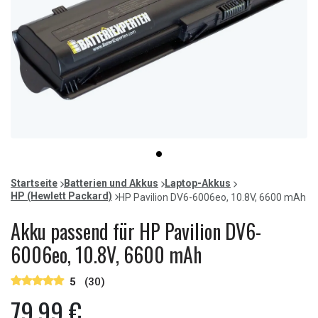
Item
item
1
0
of
Startseite
Batterien und Akkus
Laptop-Akkus
1
HP (Hewlett Packard)
HP Pavilion DV6-6006eo, 10.8V, 6600 mAh
Akku passend für HP Pavilion DV6-
6006eo, 10.8V, 6600 mAh
5
(30)
79,99 €