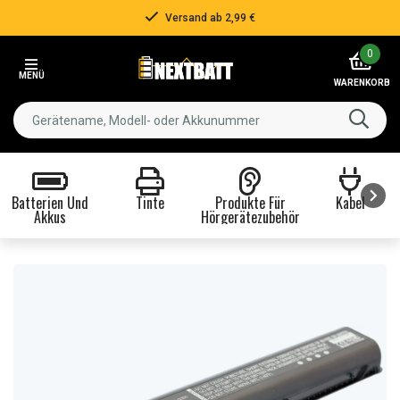
Versand ab 2,99 €
Item
0
2
MENÜ
of
WARENKORB
3
Batterien Und
Tinte
Produkte Für
Kabel
Akkus
Hörgerätezubehör
Item
1
of
8