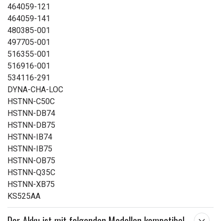
464059-121
464059-141
480385-001
497705-001
516355-001
516916-001
534116-291
DYNA-CHA-LOC
HSTNN-C50C
HSTNN-DB74
HSTNN-DB75
HSTNN-IB74
HSTNN-IB75
HSTNN-OB75
HSTNN-Q35C
HSTNN-XB75
KS525AA
Der Akku ist mit folgenden Modellen kompatibel