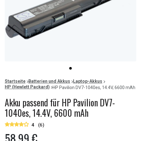
Item
item
1
0
of
Startseite
Batterien und Akkus
Laptop-Akkus
1
HP (Hewlett Packard)
HP Pavilion DV7-1040es, 14.4V, 6600 mAh
Akku passend für HP Pavilion DV7-
1040es, 14.4V, 6600 mAh
4
(6)
58,99 €