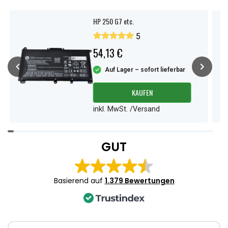
HP 250 G7 etc.
5
54,13 €
Auf Lager – sofort lieferbar
KAUFEN
inkl. MwSt. /Versand
Item
1
GUT
of
4
Basierend auf
1.379 Bewertungen