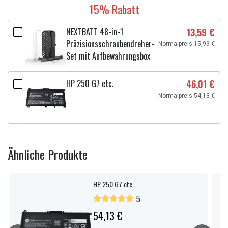
15% Rabatt
NEXTBATT 48-in-1
13,59 €
Präzisionsschraubendreher-
Normalpreis 15,99 €
Set mit Aufbewahrungsbox
HP 250 G7 etc.
46,01 €
Normalpreis 54,13 €
Ähnliche Produkte
HP 250 G7 etc.
5
54,13 €