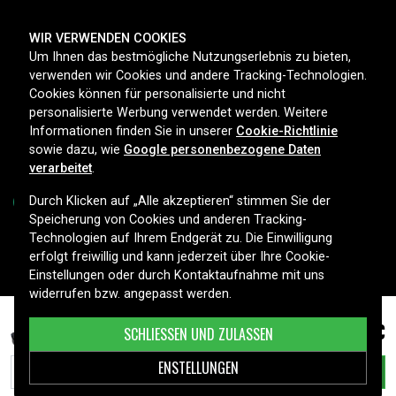
ZAHLUNGSMETHODEN
WIR VERWENDEN COOKIES
Um Ihnen das bestmögliche Nutzungserlebnis zu bieten,
verwenden wir Cookies und andere Tracking-Technologien.
Cookies können für personalisierte und nicht
LIEFEROPTIONEN
personalisierte Werbung verwendet werden. Weitere
Informationen finden Sie in unserer
Cookie-Richtlinie
sowie dazu, wie
Google personenbezogene Daten
verarbeitet
.
Durch Klicken auf „Alle akzeptieren“ stimmen Sie der
Speicherung von Cookies und anderen Tracking-
Technologien auf Ihrem Endgerät zu. Die Einwilligung
Copyright © 2026, Spares Nordic AB
erfolgt freiwillig und kann jederzeit über Ihre Cookie-
Einstellungen oder durch Kontaktaufnahme mit uns
widerrufen bzw. angepasst werden.
79,99 €
HP Pavilion DV7-4362sf, 10.8V, 6600 mAh
SCHLIESSEN UND ZULASSEN
ENSTELLUNGEN
IN DEN WARENKORB LEGEN