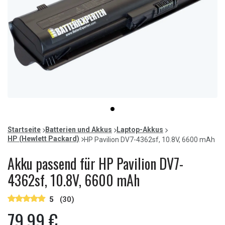
Item
item
1
0
of
Startseite
Batterien und Akkus
Laptop-Akkus
1
HP (Hewlett Packard)
HP Pavilion DV7-4362sf, 10.8V, 6600 mAh
Akku passend für HP Pavilion DV7-
4362sf, 10.8V, 6600 mAh
5
(30)
79,99 €