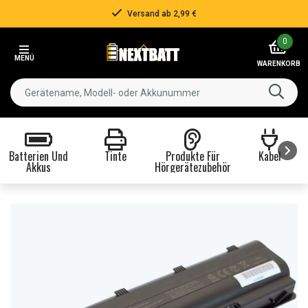
Versand ab 2,99 €
Item
0
2
MENÜ
of
WARENKORB
3
Batterien Und
Tinte
Produkte Für
Kabel
Akkus
Hörgerätezubehör
Item
1
of
8