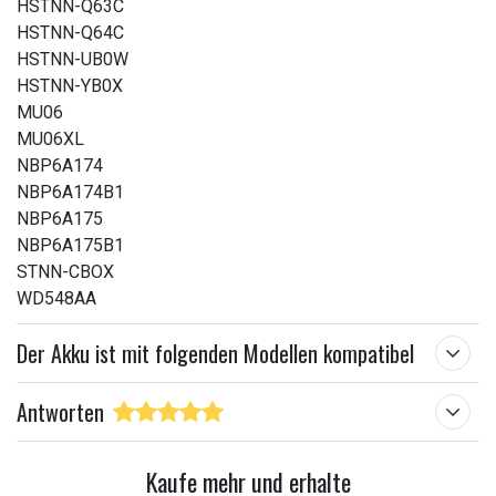
HSTNN-Q63C
HSTNN-Q64C
HSTNN-UB0W
HSTNN-YB0X
MU06
MU06XL
NBP6A174
NBP6A174B1
NBP6A175
NBP6A175B1
STNN-CBOX
WD548AA
Der Akku ist mit folgenden Modellen kompatibel
Antworten
Kaufe mehr und erhalte