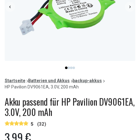
Item
item
item
item
item
1
0
1
2
3
of
Startseite
Batterien und Akkus
backup-akkus
4
HP Pavilion DV9061EA, 3.0V, 200 mAh
Akku passend für HP Pavilion DV9061EA,
3.0V, 200 mAh
5
(32)
3,99 €