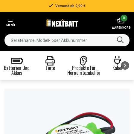
Versand ab 2,99 €
Item
0
2
MENÜ
of
WARENKORB
3
Batterien Und
Tinte
Produkte Für
Kabel
Akkus
Hörgerätezubehör
Item
1
of
8