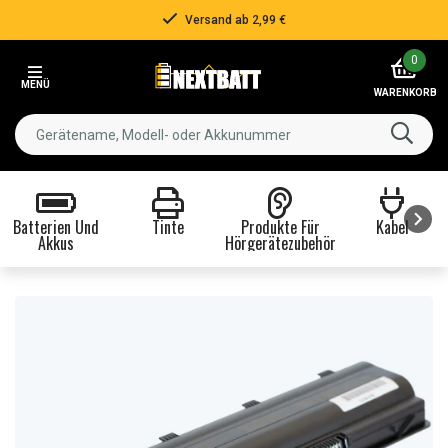
Versand ab 2,99 €
Item
0
2
MENÜ
of
WARENKORB
3
Batterien Und
Tinte
Produkte Für
Kabel
Akkus
Hörgerätezubehör
Item
1
of
8