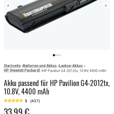
Item
item
item
item
item
1
0
1
2
3
of
Startseite
Batterien und Akkus
Laptop-Akkus
4
HP (Hewlett Packard)
HP Pavilion G4-2012tx, 10.8V, 4400 mAh
Akku passend für HP Pavilion G4-2012tx,
10.8V, 4400 mAh
5
(437)
33,99 €