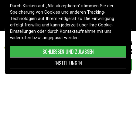
Smartphones, Haushaltsgeräte, Werkzeuge, Fahrzeuge und mehr
Durch Klicken auf „Alle akzeptieren“ stimmen Sie der
– mit schneller Lieferung und persönlichem Service. Sicher online
Speicherung von Cookies und anderen Tracking-
einkaufen seit 2006.
Technologien auf Ihrem Endgerät zu. Die Einwilligung
erfolgt freiwillig und kann jederzeit über Ihre Cookie-
HILFE
Einstellungen oder durch Kontaktaufnahme mit uns
widerrufen bzw. angepasst werden.
3,39 €
Normalpreis
HP Presario V3631TU, 3.0V, 200
INFORMATIONEN
mAh
3,99 €
SCHLIESSEN UND ZULASSEN
KUNDENSERVICE
ENSTELLUNGEN
IN DEN WARENKORB LEGEN
ZAHLUNGSMETHODEN
LIEFEROPTIONEN