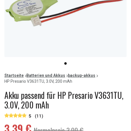
Item
item
1
0
of
Startseite
Batterien und Akkus
backup-akkus
1
HP Presario V3631TU, 3.0V, 200 mAh
Akku passend für HP Presario V3631TU,
3.0V, 200 mAh
5
(11)
3,39 €
Normalpreis 3,99 €