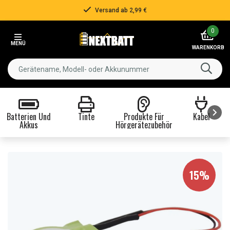
Versand ab 2,99 €
Item
0
2
MENÜ
of
WARENKORB
3
Batterien Und
Tinte
Produkte Für
Kabel
Akkus
Hörgerätezubehör
Item
1
of
8
15%