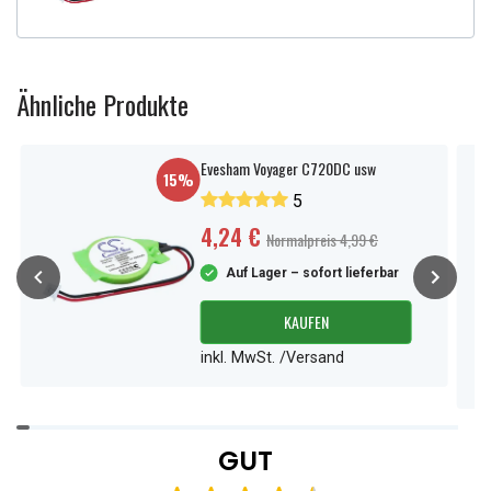
Ähnliche Produkte
Evesham Voyager C720DC usw
15%
5
4,24 €
Normalpreis 4,99 €
Auf Lager – sofort lieferbar
KAUFEN
inkl. MwSt. /Versand
Item
1
GUT
of