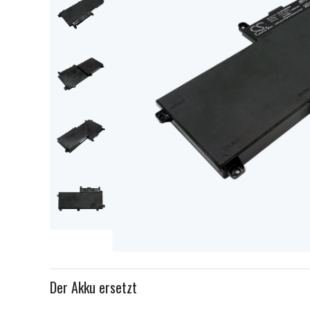
Item
1
Der Akku ersetzt
of
5