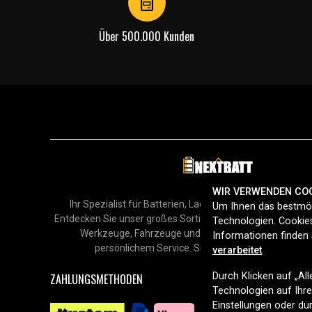
Über 500.000 Kunden
WIR VERWENDEN CO
Ihr Spezialist für Batterien, Ladegeräte und Zubehör in
Um Ihnen das bestmög
Entdecken Sie unser großes Sortiment für Smartphones, H
Technologien. Cookies
Werkzeuge, Fahrzeuge und mehr – mit schneller Lie
Informationen finden 
persönlichem Service. Sicher online einkaufen sei
verarbeitet
.
Durch Klicken auf „Al
ZAHLUNGSMETHODEN
Technologien auf Ihrem
Einstellungen oder d