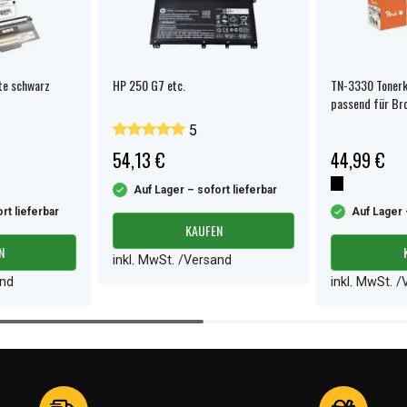
te schwarz
HP 250 G7 etc.
TN-3330 Tonerk
passend für Br
5
54,13 €
44,99 €
Auf Lager – sofort lieferbar
rt lieferbar
Auf Lager 
KAUFEN
N
inkl. MwSt. /Versand
and
inkl. MwSt. 