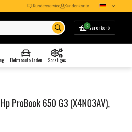
Kundenservice
Kundenkonto
0
Warenkorb
ng
Elektroauto Laden
Sonstiges
 Hp ProBook 650 G3 (X4N03AV),