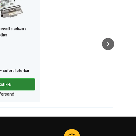
assette schwarz
other
– sofort lieferbar
KAUFEN
/Versand