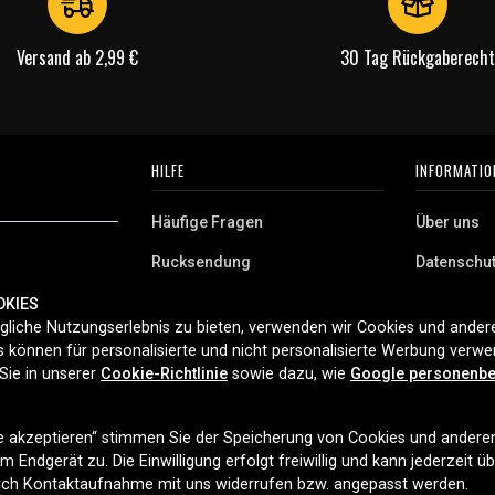
Versand ab 2,99 €
30 Tag Rückgaberecht
HILFE
INFORMATIO
Häufige Fragen
Über uns
Rucksendung
Datenschu
AGB
OKIES
 Deutschland.
liche Nutzungserlebnis zu bieten, verwenden wir Cookies und andere
Cookies
aushaltsgeräte,
 können für personalisierte und nicht personalisierte Werbung verw
ferung und
Sie in unserer
Cookie-Richtlinie
sowie dazu, wie
Google personenbe
t 2006.
le akzeptieren“ stimmen Sie der Speicherung von Cookies und andere
LIEFEROPTIONEN
 Endgerät zu. Die Einwilligung erfolgt freiwillig und kann jederzeit ü
urch Kontaktaufnahme mit uns widerrufen bzw. angepasst werden.