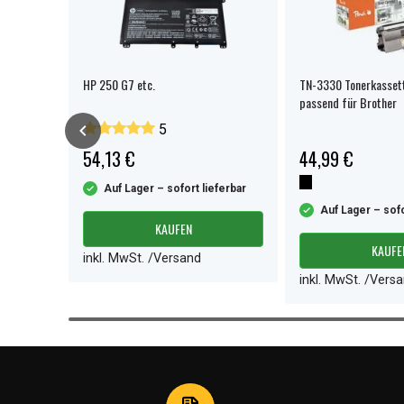
warz
HP 250 G7 etc.
TN-3330 Tonerkasset
passend für Brother
5
54,13 €
44,99 €
Auf Lager – sofort lieferbar
ferbar
Auf Lager – sofo
KAUFEN
KAUFE
inkl. MwSt. /Versand
inkl. MwSt. /Vers
Item
1
of
2