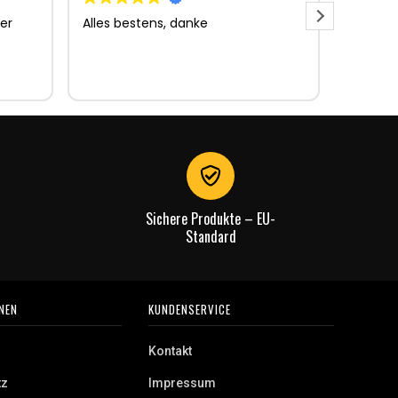
er
Alles bestens, danke
Sehr gu
Sehr gu
Lieferun
Rechnu
gut.
Sichere Produkte – EU-
Standard
NEN
KUNDENSERVICE
Kontakt
tz
Impressum