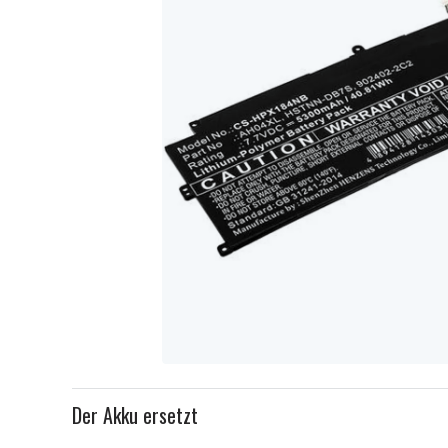
Item
1
Der Akku ersetzt
of
1