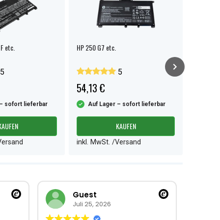
F etc.
HP 250 G7 etc.
HP 250 G
5
5
54,13 €
24,99 
– sofort lieferbar
Auf Lager – sofort lieferbar
Auf L
KAUFEN
KAUFEN
/Versand
inkl. MwSt. /Versand
inkl. M
Guest
Juli 25, 2026