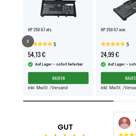
HP 250 G7 etc.
HP 250 G7 usw.
5
5
54,13 €
24,99 €
ferbar
Auf Lager – sofort lieferbar
Auf Lager – sofo
KAUFEN
KAUFE
inkl. MwSt. /Versand
inkl. MwSt. /Vers
Item
1
of
4
GUT