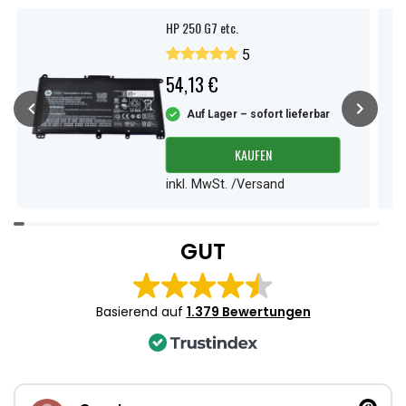
HP 250 G7 etc.
5
54,13 €
Auf Lager – sofort lieferbar
KAUFEN
inkl. MwSt. /Versand
Item
1
GUT
of
4
Basierend auf
1.379 Bewertungen