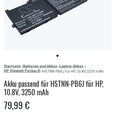
Item
item
1
0
of
Startseite
Batterien und Akkus
Laptop-Akkus
1
HP (Hewlett Packard)
HSTNN-PB6J für HP, 10.8V, 3250 mAh
Akku passend für HSTNN-PB6J für HP,
10.8V, 3250 mAh
79,99 €