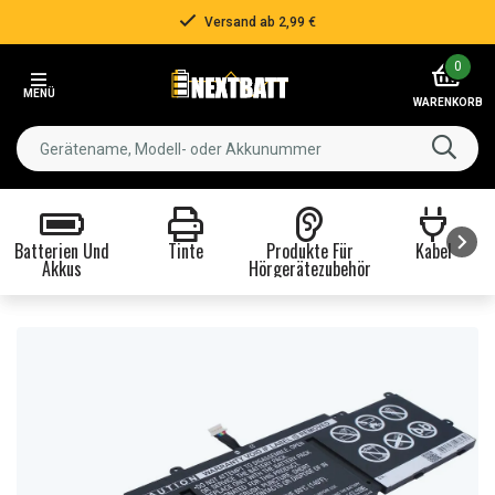
Versand ab 2,99 €
Item
0
2
MENÜ
of
WARENKORB
3
Batterien Und
Tinte
Produkte Für
Kabel
Akkus
Hörgerätezubehör
Item
1
of
8