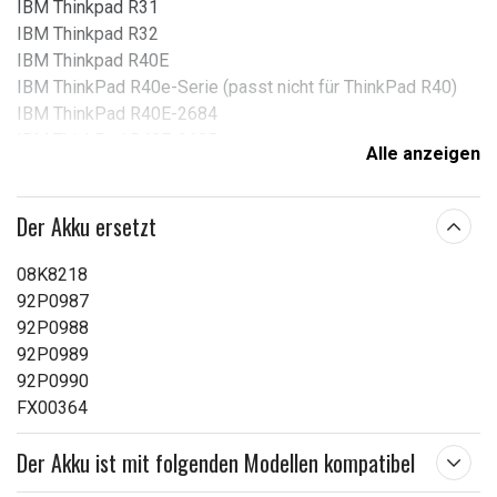
IBM Thinkpad R31
IBM Thinkpad R32
IBM Thinkpad R40E
IBM ThinkPad R40e-Serie (passt nicht für ThinkPad R40)
IBM ThinkPad R40E-2684
IBM ThinkPad R40E-2685
Alle anzeigen
IBM ThinkPad X31-Serie (passt nicht für Notebooks der
Thinkpad X20/X21/X22/X23/X24-Serie)
Der Akku ersetzt
Spannung:
10,8 V
08K8218
Kompatible Marken:
IBM
92P0987
92P0988
Typ:
Li-ion
92P0989
Überladeschutz:
Ja
92P0990
FX00364
Maße:
152,90x83,20x21,60 mm
Kapazität:
4400 mAh
Der Akku ist mit folgenden Modellen kompatibel