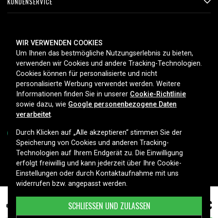
KUNDENSERVICE
ZAHLUNGSMETHODEN
WIR VERWENDEN COOKIES
Um Ihnen das bestmögliche Nutzungserlebnis zu bieten,
verwenden wir Cookies und andere Tracking-Technologien.
Cookies können für personalisierte und nicht
LIEFEROPTIONEN
personalisierte Werbung verwendet werden. Weitere
Informationen finden Sie in unserer
Cookie-Richtlinie
sowie dazu, wie
Google personenbezogene Daten
verarbeitet
.
Durch Klicken auf „Alle akzeptieren“ stimmen Sie der
Speicherung von Cookies und anderen Tracking-
Technologien auf Ihrem Endgerät zu. Die Einwilligung
Copyright © 2026, Spares Nordic AB
erfolgt freiwillig und kann jederzeit über Ihre Cookie-
Einstellungen oder durch Kontaktaufnahme mit uns
widerrufen bzw. angepasst werden.
43,99 €
IBM Thinkpad R32, 10.8V, 4400 mAh
SCHLIESSEN UND ZULASSEN