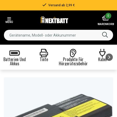
Versand ab 2,99 €
Item
0
2
MENÜ
of
WARENKORB
3
Batterien Und
Tinte
Produkte Für
Kabel
Akkus
Hörgerätezubehör
Item
1
of
8