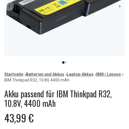
Item
item
item
1
0
1
of
Startseite
Batterien und Akkus
Laptop-Akkus
IBM / Lenovo
2
IBM Thinkpad R32, 10.8V, 4400 mAh
Akku passend für IBM Thinkpad R32,
10.8V, 4400 mAh
43,99 €