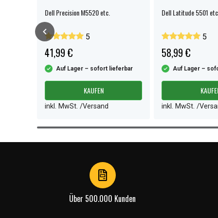
Dell Precision M5520 etc.
Dell Latitude 5501 etc
5
5
41,99 €
58,99 €
ferbar
Auf Lager – sofort lieferbar
Auf Lager – sofo
KAUFEN
KAUFE
inkl. MwSt. /Versand
inkl. MwSt. /Vers
Item
1
of
3
Über 500.000 Kunden