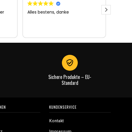
er
Alles bestens, danke
Sehr gu
Sehr gu
Lieferun
Rechnu
gut.
Sichere Produkte – EU-
Standard
NEN
KUNDENSERVICE
Kontakt
tz
Impressum