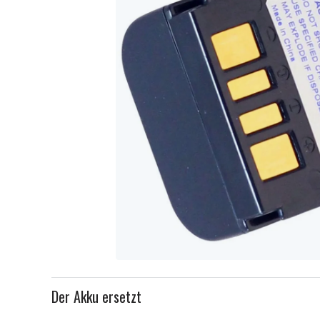
Item
1
Der Akku ersetzt
of
1