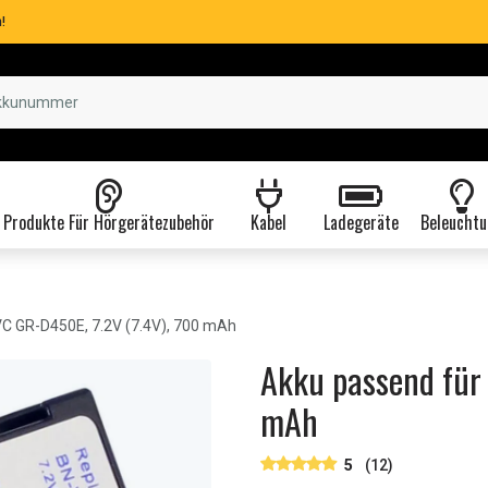
!
Produkte Für Hörgerätezubehör
Kabel
Ladegeräte
Beleuchtu
C GR-D450E, 7.2V (7.4V), 700 mAh
Akku passend für 
mAh
5
(12)