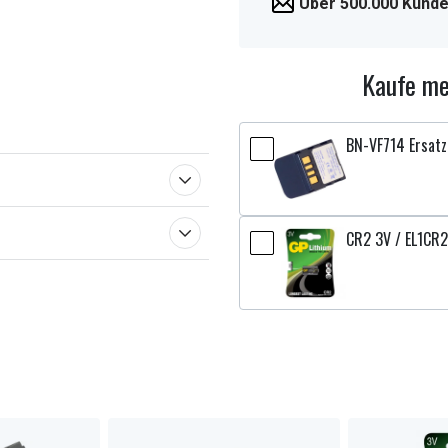
Über 500.000 Kunde
Kaufe me
BN-VF714 Ersatz
CR2 3V / EL1CR2