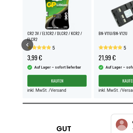
CR2 3V / EL1CR2 / DLCR2 / KCR2 /
BN-V11U/BN-V12U
ELCR2
5
5
3,99 €
21,99 €
ferbar
Auf Lager – sofort lieferbar
Auf Lager – sofo
KAUFEN
KAUFE
inkl. MwSt. /Versand
inkl. MwSt. /Vers
Item
1
of
3
GUT