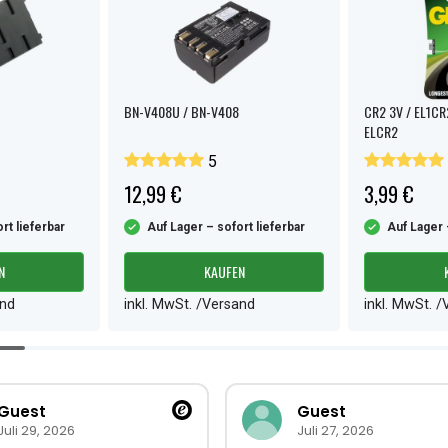
BN-V408U / BN-V408
CR2 3V / EL1CR
ELCR2
5
12,99 €
3,99 €
rt lieferbar
Auf Lager – sofort lieferbar
Auf Lager 
N
KAUFEN
and
inkl. MwSt. /Versand
inkl. MwSt. 
Guest
Guest
Juli 29, 2026
Juli 27, 2026