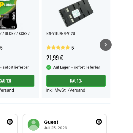
2 / DLCR2 / KCR2 /
BN-V11U/BN-V12U
BN-V408U
5
5
21,99 €
12,99 
– sofort lieferbar
Auf Lager – sofort lieferbar
Auf L
KAUFEN
KAUFEN
/Versand
inkl. MwSt. /Versand
inkl. M
Guest
Juli 25, 2026