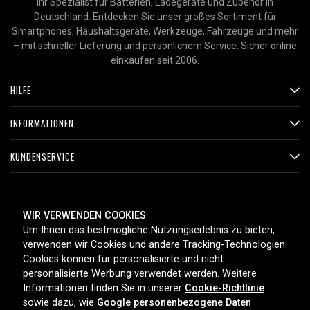
Ihr Spezialist für Batterien, Ladegeräte und Zubehör in
Deutschland. Entdecken Sie unser großes Sortiment für
Smartphones, Haushaltsgeräte, Werkzeuge, Fahrzeuge und mehr
– mit schneller Lieferung und persönlichem Service. Sicher online
einkaufen seit 2006.
HILFE
INFORMATIONEN
KUNDENSERVICE
ZAHLUNGSMETHODEN
WIR VERWENDEN COOKIES
Um Ihnen das bestmögliche Nutzungserlebnis zu bieten,
verwenden wir Cookies und andere Tracking-Technologien.
Cookies können für personalisierte und nicht
LIEFEROPTIONEN
personalisierte Werbung verwendet werden. Weitere
Informationen finden Sie in unserer
Cookie-Richtlinie
sowie dazu, wie
Google personenbezogene Daten