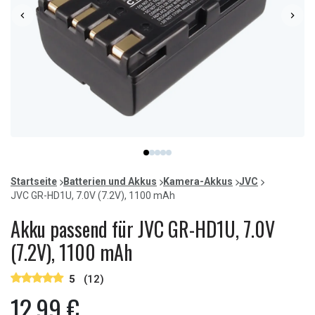
Item
item
item
item
item
item
1
0
1
2
3
4
of
Startseite
Batterien und Akkus
Kamera-Akkus
JVC
5
JVC GR-HD1U, 7.0V (7.2V), 1100 mAh
Akku passend für JVC GR-HD1U, 7.0V
(7.2V), 1100 mAh
5
(12)
12,99 €