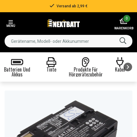
Versand ab 2,99 €
Item
0
2
MENÜ
of
WARENKORB
3
Batterien Und
Tinte
Produkte Für
Kabel
Akkus
Hörgerätezubehör
Item
1
of
8