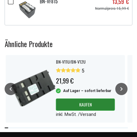
BN-VF815
13,59 €
Normalpreis 15,99 €
Ähnliche Produkte
BN-V11U/BN-V12U
5
21,99 €
Auf Lager – sofort lieferbar
KAUFEN
inkl. MwSt. /Versand
Item
1