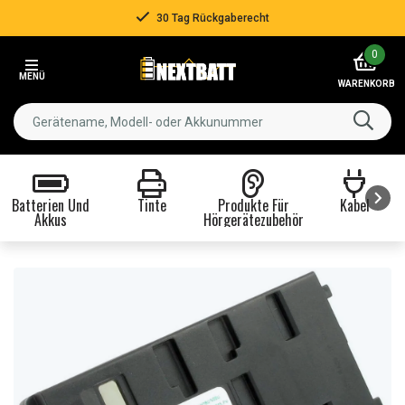
30 Tag Rückgaberecht
Item
0
1
MENÜ
of
WARENKORB
3
Batterien Und
Tinte
Produkte Für
Kabel
Akkus
Hörgerätezubehör
Item
1
of
8