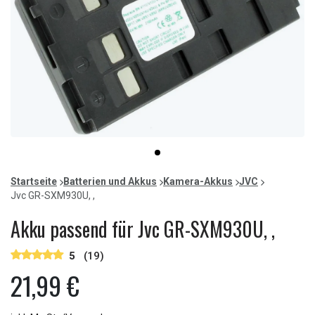
Item
item
1
0
of
Startseite
Batterien und Akkus
Kamera-Akkus
JVC
1
Jvc GR-SXM930U, ,
Akku passend für Jvc GR-SXM930U, ,
5
(19)
21,99 €