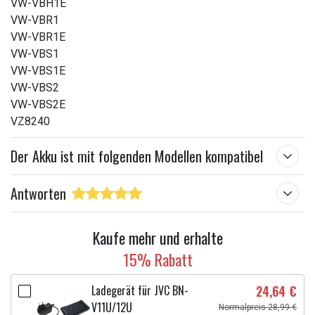
VW-VBH1E
VW-VBR1
VW-VBR1E
VW-VBS1
VW-VBS1E
VW-VBS2
VW-VBS2E
VZ8240
Der Akku ist mit folgenden Modellen kompatibel
Antworten
Kaufe mehr und erhalte
15% Rabatt
Ladegerät für JVC BN-
24,64 €
V11U/12U
Normalpreis 28,99 €