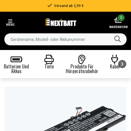
Versand ab 2,99 €
Item
0
2
MENÜ
of
WARENKORB
3
Batterien Und
Tinte
Produkte Für
Kabel
Akkus
Hörgerätezubehör
Item
1
of
8