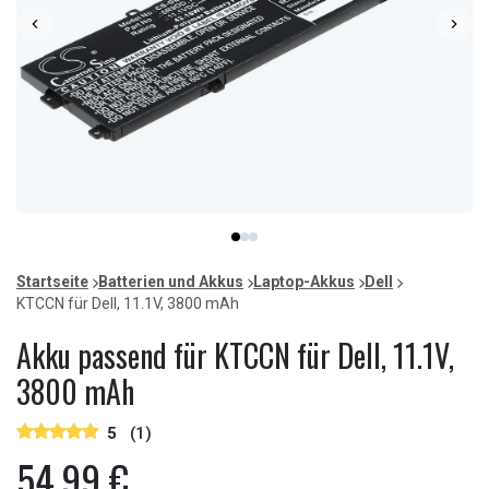
Item
item
item
item
1
0
1
2
of
Startseite
Batterien und Akkus
Laptop-Akkus
Dell
3
KTCCN für Dell, 11.1V, 3800 mAh
Akku passend für KTCCN für Dell, 11.1V,
3800 mAh
5
(1)
54,99 €