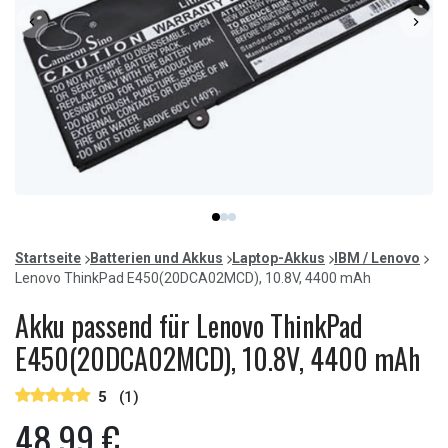
Item
item
item
item
1
0
1
2
of
Startseite
Batterien und Akkus
Laptop-Akkus
IBM / Lenovo
3
Lenovo ThinkPad E450(20DCA02MCD), 10.8V, 4400 mAh
Akku passend für Lenovo ThinkPad
E450(20DCA02MCD), 10.8V, 4400 mAh
5
(1)
48,99 €