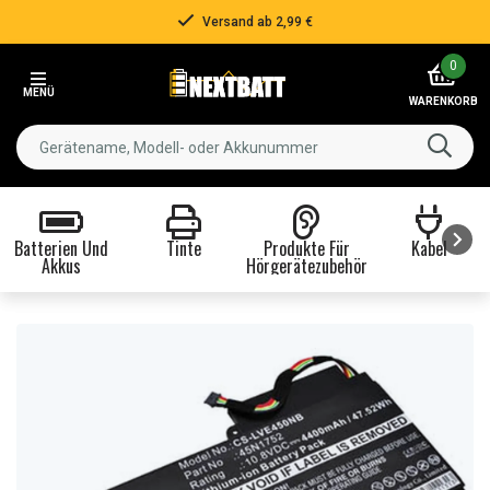
Versand ab 2,99 €
Item
0
2
MENÜ
of
WARENKORB
3
Batterien Und
Tinte
Produkte Für
Kabel
Akkus
Hörgerätezubehör
Item
1
of
8