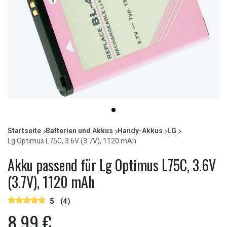
Item
item
1
0
of
Startseite
Batterien und Akkus
Handy-Akkus
LG
1
Lg Optimus L75C, 3.6V (3.7V), 1120 mAh
Akku passend für Lg Optimus L75C, 3.6V
(3.7V), 1120 mAh
5
(4)
8,99 €