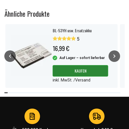
Ähnliche Produkte
BL-53YH usw. Ersatzakku
5
16,99 €
Auf Lager – sofort lieferbar
KAUFEN
inkl. MwSt. /Versand
Item
1
of
4