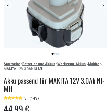
Item
item
item
item
item
1
0
1
2
3
of
Startseite
Batterien und Akkus
Werkzeug-Akkus
Makita
4
MAKITA 12V 3.0Ah NI-MH
Akku passend für MAKITA 12V 3.0Ah NI-
MH
5
(143)
44,99 €