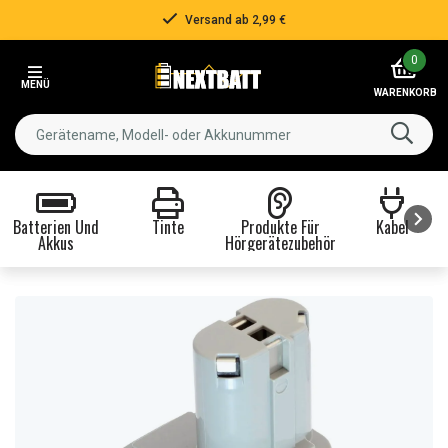
Über 500.000 Kunden!
Item
0
3
MENÜ
of
WARENKORB
3
Batterien Und
Tinte
Produkte Für
Kabel
Akkus
Hörgerätezubehör
Item
1
of
8