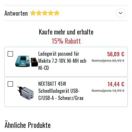
Antworten
Kaufe mehr und erhalte
15% Rabatt
Ladegerät passend für
56,09 €
Makita 7.2-18V. NI-MH och
Normalpreis 65,99 €
NI-CD
NEXTBATT 45W
14,44 €
Schnellladegerät USB-
Normalpreis 16,99 €
C/USB-A - Schwarz/Grau
Ähnliche Produkte