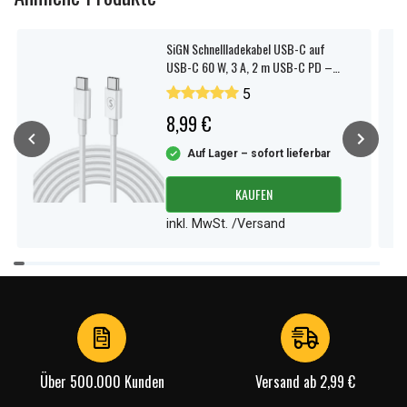
SiGN Schnellladekabel USB-C auf
USB-C 60 W, 3 A, 2 m USB-C PD –
Weiß
5
8,99 €
Auf Lager – sofort lieferbar
KAUFEN
inkl. MwSt. /Versand
Item
1
of
4
Über 500.000 Kunden
Versand ab 2,99 €