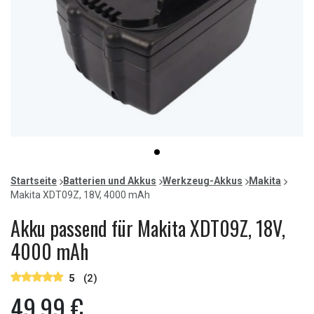
Item
item
1
0
of
Startseite
Batterien und Akkus
Werkzeug-Akkus
Makita
1
Makita XDT09Z, 18V, 4000 mAh
Akku passend für Makita XDT09Z, 18V,
4000 mAh
5
(2)
49,99 €