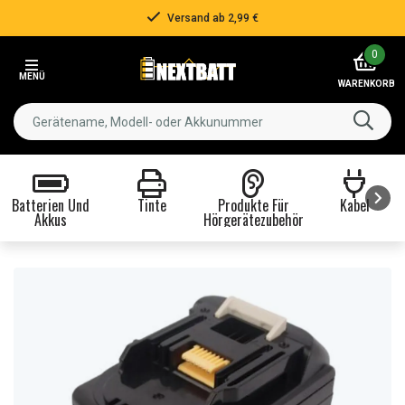
Versand ab 2,99 €
Item
0
2
MENÜ
of
WARENKORB
3
Batterien Und
Tinte
Produkte Für
Kabel
Akkus
Hörgerätezubehör
Item
1
of
8