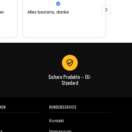
er
Alles bestens, danke
Sehr gu
Sehr gu
Lieferun
Rechnu
gut.
Sichere Produkte – EU-
Standard
NEN
KUNDENSERVICE
Kontakt
tz
Impressum