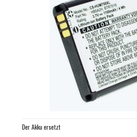
Item
1
Der Akku ersetzt
of
1