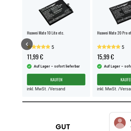
Huawei Mate 10 Lite etc.
Huawei Mate 20 Pro et
5
5
11,99 €
15,99 €
ferbar
Auf Lager – sofort lieferbar
Auf Lager – sofo
KAUFEN
KAUFE
inkl. MwSt. /Versand
inkl. MwSt. /Vers
Item
1
of
3
GUT