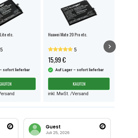
Lite etc.
Huawei Mate 20 Pro etc.
Huawei P2
5
5
15,99 €
9,99 €
– sofort lieferbar
Auf Lager – sofort lieferbar
Auf L
KAUFEN
KAUFEN
/Versand
inkl. MwSt. /Versand
inkl. M
Guest
Juli 25, 2026