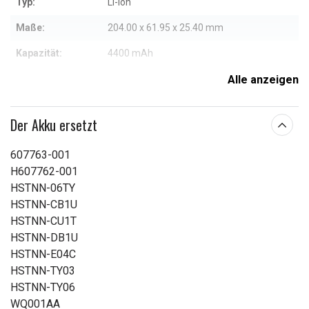
Typ:
Li-ion
Maße:
204.00 x 61.95 x 25.40 mm
Kapazität:
4400 mAh
Alle anzeigen
Weitere Informationen zu den Eigenschaften
Der Akku ersetzt
607763-001
H607762-001
HSTNN-06TY
HSTNN-CB1U
HSTNN-CU1T
HSTNN-DB1U
HSTNN-E04C
HSTNN-TY03
HSTNN-TY06
WQ001AA