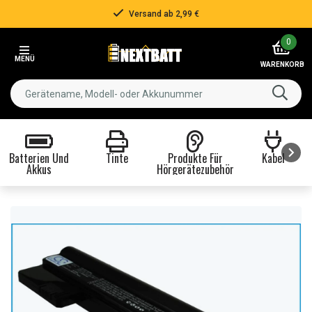
Versand ab 2,99 €
Item
0
2
MENÜ
of
WARENKORB
3
Batterien Und
Tinte
Produkte Für
Kabel
Akkus
Hörgerätezubehör
Item
1
of
8