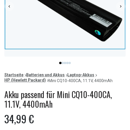
Item
item
item
item
item
item
1
0
1
2
3
4
of
Startseite
Batterien und Akkus
Laptop-Akkus
5
HP (Hewlett Packard)
Mini CQ10-400CA, 11.1V, 4400mAh
Akku passend für Mini CQ10-400CA,
11.1V, 4400mAh
34,99 €