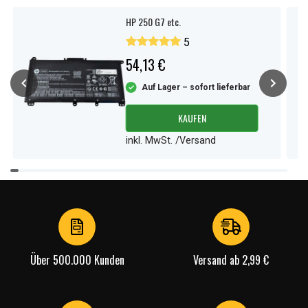
HP 250 G7 etc.
5
54,13 €
Auf Lager – sofort lieferbar
KAUFEN
inkl. MwSt. /Versand
Item
1
of
4
Über 500.000 Kunden
Versand ab 2,99 €