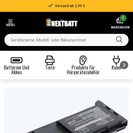
Versand ab 2,99 €
Item
0
2
MENÜ
of
WARENKORB
3
Batterien Und
Tinte
Produkte Für
Kabel
Akkus
Hörgerätezubehör
Item
1
of
8