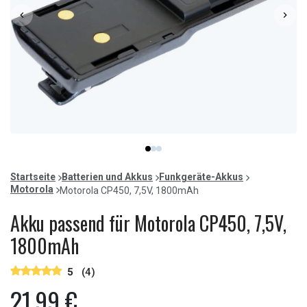
Item
item
item
item
1
0
1
2
of
Startseite
Batterien und Akkus
Funkgeräte-Akkus
3
Motorola
Motorola CP450, 7,5V, 1800mAh
Akku passend für Motorola CP450, 7,5V,
1800mAh
5
(4)
21,99 €