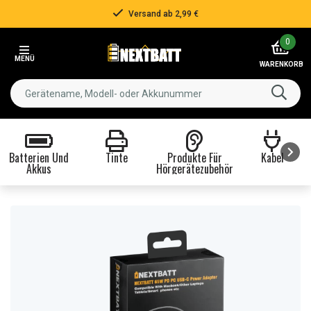
Versand ab 2,99 €
Item
0
2
MENÜ
of
WARENKORB
3
Batterien Und
Tinte
Produkte Für
Kabel
Akkus
Hörgerätezubehör
Item
1
of
8