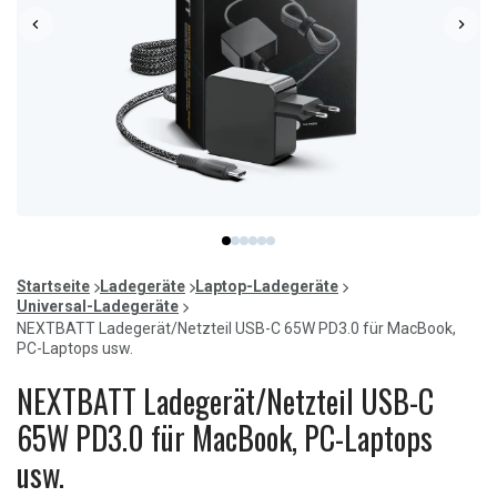
Item
item
item
item
item
item
item
1
0
1
2
3
4
5
of
Startseite
Ladegeräte
Laptop-Ladegeräte
6
Universal-Ladegeräte
NEXTBATT Ladegerät/Netzteil USB-C 65W PD3.0 für MacBook,
PC-Laptops usw.
NEXTBATT Ladegerät/Netzteil USB-C
65W PD3.0 für MacBook, PC-Laptops
usw.