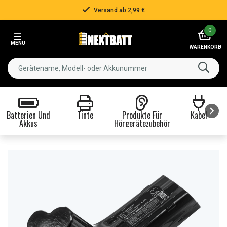
Versand ab 2,99 €
Item
0
2
MENÜ
of
WARENKORB
3
Batterien Und
Tinte
Produkte Für
Kabel
Akkus
Hörgerätezubehör
Item
1
of
8