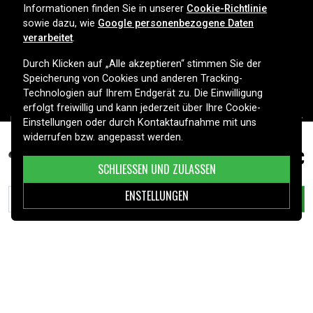
Informationen finden Sie in unserer
Cookie-Richtlinie
sowie dazu, wie
Google personenbezogene Daten
Ihr Spezialist für Batterien, Ladegeräte und Zubehör in
verarbeitet
.
Deutschland. Entdecken Sie unser großes Sortiment für
Smartphones, Haushaltsgeräte, Werkzeuge, Fahrzeuge und mehr
Durch Klicken auf „Alle akzeptieren“ stimmen Sie der
– mit schneller Lieferung und persönlichem Service. Sicher online
Speicherung von Cookies und anderen Tracking-
einkaufen seit 2006.
Technologien auf Ihrem Endgerät zu. Die Einwilligung
erfolgt freiwillig und kann jederzeit über Ihre Cookie-
HILFE
Einstellungen oder durch Kontaktaufnahme mit uns
widerrufen bzw. angepasst werden.
INFORMATIONEN
71,99 €
Philips FC6822 usw.
SCHLIESSEN UND ZULASSEN
KUNDENSERVICE
ENSTELLUNGEN
IN DEN WARENKORB LEGEN
ZAHLUNGSMETHODEN
LIEFEROPTIONEN