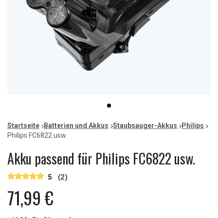
Item
item
1
0
of
Startseite
Batterien und Akkus
Staubsauger-Akkus
Philips
1
Philips FC6822 usw.
Akku passend für Philips FC6822 usw.
5
(2)
71,99 €