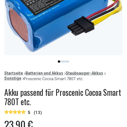
Item
item
item
item
item
item
1
0
1
2
3
4
of
Startseite
Batterien und Akkus
Staubsauger-Akkus
5
Sonstige
Proscenic Cocoa Smart 780T etc.
Akku passend für Proscenic Cocoa Smart
780T etc.
5
(13)
23,90 €