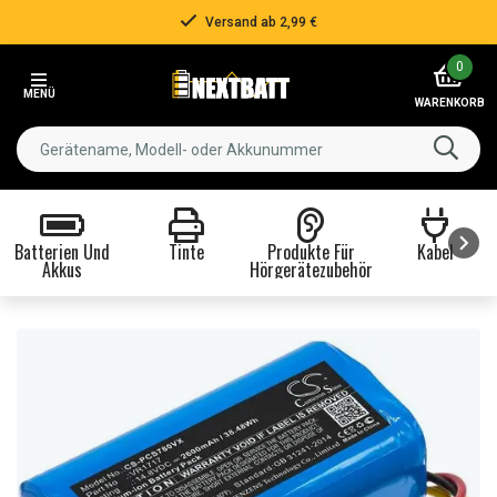
Versand ab 2,99 €
Item
0
2
MENÜ
of
WARENKORB
3
Batterien Und
Tinte
Produkte Für
Kabel
Akkus
Hörgerätezubehör
Item
1
of
8