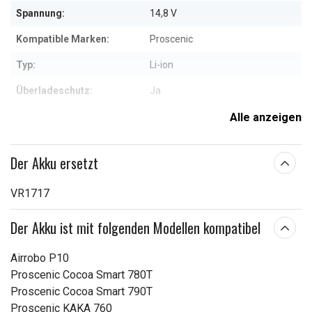
Spannung:
14,8 V
Kompatible Marken:
Proscenic
Typ:
Li-ion
Überladeschutz:
Ja
Maße:
69,00 x 37,30 x 37,30 mm
Alle anzeigen
Kapazität:
2600 mAh
Der Akku ersetzt
Weitere Informationen zu den Eigenschaften
VR1717
Der Akku ist mit folgenden Modellen kompatibel
Airrobo P10
Proscenic Cocoa Smart 780T
Proscenic Cocoa Smart 790T
Proscenic KAKA 760