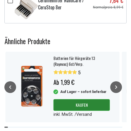
Cerumenfilter NanoCare /
7,64 €
CeruStop 8er
Normalpreis 8,99 €
Ähnliche Produkte
Batterien für Hörgeräte 13
(Rayovac) 6st/Verp.
5
Ab 1,99 €
Auf Lager – sofort lieferbar
KAUFEN
inkl. MwSt. /Versand
Item