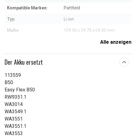
Kompatible Marken:
Pattfield
Typ:
Li-ion
Maße:
109.50 x 74.70 x 64.20 mm
Kapazität:
4950 mAh
Alle anzeigen
Weitere Informationen zu den Eigenschaften
Der Akku ersetzt
113559
B50
Easy Flex B50
RW9351.1
WA3014
WA3549.1
WA3551
WA3551.1
WA3553