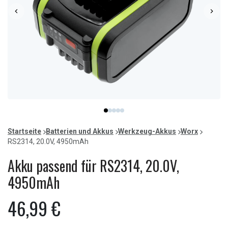
Item
item
item
item
item
item
1
0
1
2
3
4
of
Startseite
Batterien und Akkus
Werkzeug-Akkus
Worx
5
RS2314, 20.0V, 4950mAh
Akku passend für RS2314, 20.0V,
4950mAh
46,99 €