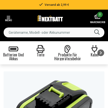
Versand ab 2,99 €
Item
0
2
MENÜ
of
WARENKORB
3
Batterien Und
Tinte
Produkte Für
Kabel
Akkus
Hörgerätezubehör
Item
1
of
8