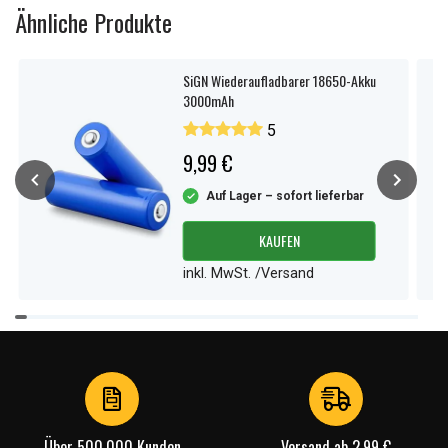
Ähnliche Produkte
SiGN Wiederaufladbarer 18650-Akku
3000mAh
5
9,99 €
Auf Lager – sofort lieferbar
KAUFEN
inkl. MwSt. /Versand
Item
1
of
4
Über 500.000 Kunden
Versand ab 2,99 €