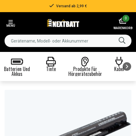
Versand ab 2,99 €
Item
0
2
MENÜ
of
WARENKORB
3
Batterien Und
Tinte
Produkte Für
Kabel
Akkus
Hörgerätezubehör
Item
1
of
8