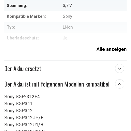
Spannung:
3,7 V
Kompatible Marken:
Sony
Typ:
Li-ion
Überladeschutz:
Ja
Maße:
226,53 x 86,68 x 3,16 mm
Alle anzeigen
Kapazität:
6000 mAh
Der Akku ersetzt
Weitere Informationen zu den Eigenschaften
Der Akku ist mit folgenden Modellen kompatibel
Sony SGP-312E4
Sony SGP311
Sony SGP312
Sony SGP312JP/B
Sony SGP312U1/B