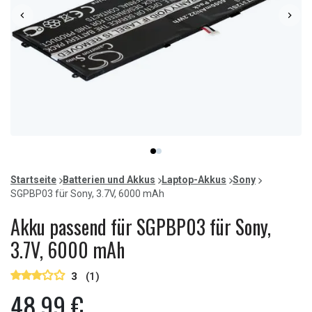
Item
item
item
1
0
1
of
Startseite
Batterien und Akkus
Laptop-Akkus
Sony
2
SGPBP03 für Sony, 3.7V, 6000 mAh
Akku passend für SGPBP03 für Sony,
3.7V, 6000 mAh
3
(1)
48,99 €