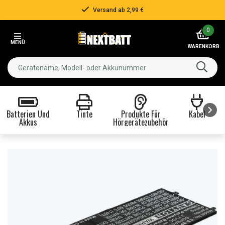
Versand ab 2,99 €
Item
0
2
MENÜ
of
WARENKORB
3
Batterien Und
Tinte
Produkte Für
Kabel
Akkus
Hörgerätezubehör
Item
1
of
8